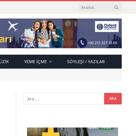
ÜZIK
YEME İÇME
SÖYLEŞI / YAZILAR
Video
oynatıcı