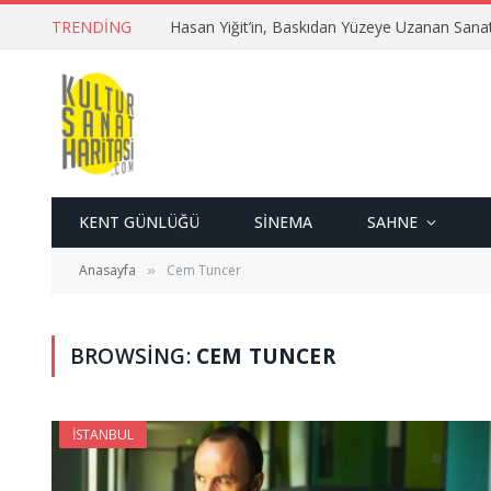
TRENDING
Hasan Yiğit’in, Baskıdan Yüzeye Uzanan Sana
KENT GÜNLÜĞÜ
SINEMA
SAHNE
Anasayfa
Cem Tuncer
»
BROWSING:
CEM TUNCER
İSTANBUL