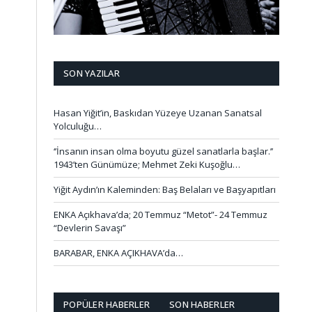
SON YAZILAR
Hasan Yiğit’in, Baskıdan Yüzeye Uzanan Sanatsal
Yolculuğu…
‘’İnsanın insan olma boyutu güzel sanatlarla başlar.’’
1943’ten Günümüze; Mehmet Zeki Kuşoğlu…
Yiğit Aydın’ın Kaleminden: Baş Belaları ve Başyapıtları
ENKA Açıkhava’da; 20 Temmuz “Metot”- 24 Temmuz
“Devlerin Savaşı”
BARABAR, ENKA AÇIKHAVA’da…
POPÜLER HABERLER
SON HABERLER