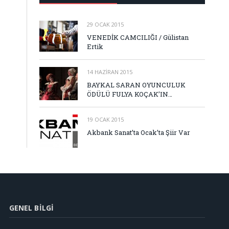
29 OCAK 2015
VENEDİK CAMCILIĞI / Gülistan
Ertik
14 HAZIRAN 2015
BAYKAL SARAN OYUNCULUK
ÖDÜLÜ FULYA KOÇAK’IN…
19 OCAK 2015
Akbank Sanat’ta Ocak’ta Şiir Var
GENEL BILGI