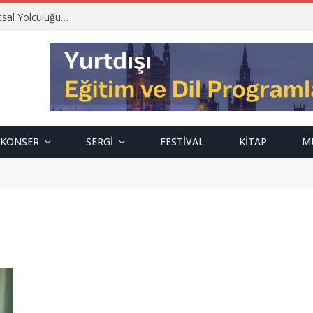
tsal Yolculuğu…
KONSER
SERGI
FESTIVAL
KITAP
M