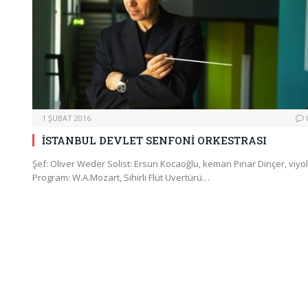
1 ŞUBAT 2016
İSTANBUL DEVLET SENFONİ ORKESTRASI
Şef: Oliver Weder Solist: Ersun Kocaoğlu, keman Pınar Dinçer, viyo
Program: W.A.Mozart, Sihirli Flüt Uvertürü…