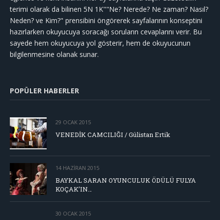
terimi olarak da bilinen 5N 1K""Ne? Nerede? Ne zaman? Nasıl?
Neden? ve Kim?" prensibini öngörerek sayfalarının konseptini
hazırlarken okuyucuya soracağı soruların cevaplarını verir. Bu
sayede hem okuyucuya yol gösterir, hem de okuyucunun
bilgilenmesine olanak sunar.
POPÜLER HABERLER
29 OCAK 2015
VENEDİK CAMCILIĞI / Gülistan Ertik
14 HAZIRAN 2015
BAYKAL SARAN OYUNCULUK ÖDÜLÜ FULYA
KOÇAK’IN…
30 OCAK 2015