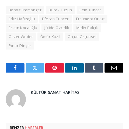
Benoit Fromanger
Burak Tüzün
Cem Tuncer
Ediz Hafızoğlu
Efecan Tuncer
Ercüment Orkut
Ersun Kocaoğlu
Jülide Özçelik
Melih Balçık
Oliver Weder
Ömür Kazıl
Orçun Orçunsel
Pınar Dinçer
Facebook
Twitter
Pinterest
LinkedIn
Tumblr
Email
KÜLTÜR SANAT HARITASI
BENZER
HABERLER