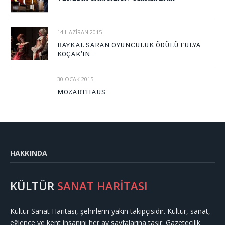
14 HAZIRAN 2015
BAYKAL SARAN OYUNCULUK ÖDÜLÜ FULYA
KOÇAK’IN…
30 OCAK 2015
MOZARTHAUS
HAKKINDA
KÜLTÜR
SANAT HARİTASI
Kültür Sanat Haritası, şehirlerin yakın takipçisidir. Kültür, sanat,
eğlence ve kent insanını her ay sayfalarına taşır. Gazetecilik