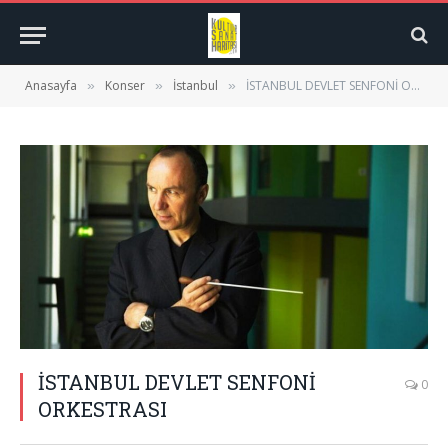
Anasayfa
Konser
İstanbul
İSTANBUL DEVLET SENFONİ ORKESTRASI
»
»
»
İSTANBUL DEVLET SENFONİ
0
ORKESTRASI