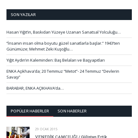
SON YAZILAR
Hasan Yiğit’in, Baskıdan Yüzeye Uzanan Sanatsal Yolculuğu…
‘’İnsanın insan olma boyutu güzel sanatlarla başlar.’’ 1943’ten
Günümüze; Mehmet Zeki Kuşoğlu…
Yiğit Aydın’ın Kaleminden: Baş Belaları ve Başyapıtları
ENKA Açıkhava’da; 20 Temmuz “Metot”- 24 Temmuz “Devlerin
Savaşı”
BARABAR, ENKA AÇIKHAVA’da…
POPÜLER HABERLER
SON HABERLER
29 OCAK 2015
VENEDİK CAMCILIĞI / Gülistan Ertik