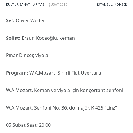
KÜLTÜR SANAT HARITASI
1 ŞUBAT 2016
İSTANBUL
,
KONSER
Şef:
Oliver Weder
Solist:
Ersun Kocaoğlu, keman
Pınar Dinçer, viyola
Program:
W.A.Mozart, Sihirli Flüt Uvertürü
W.A.Mozart, Keman ve viyola için konçertant senfoni
W.A.Mozart, Senfoni No. 36, do majör, K 425 “Linz”
05 Şubat Saat: 20.00