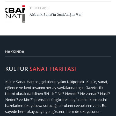
19 OCAK 2015
Akbank Sanat’ta Ocak’ta Şiir Var
HAKKINDA
KÜLTÜR
SANAT HARİTASI
Kültür Sanat Haritası, şehirlerin yakın takipçisidir. Kültür, sanat,
eğlence ve kent insanını her ay sayfalarına taşır. Gazetecilik
terimi olarak da bilinen 5N 1K""Ne? Nerede? Ne zaman? Nasıl?
Neden? ve Kim?" prensibini öngörerek sayfalarının konseptini
hazırlarken okuyucuya soracağı soruların cevaplarını verir. Bu
sayede hem okuyucuya yol gösterir, hem de okuyucunun