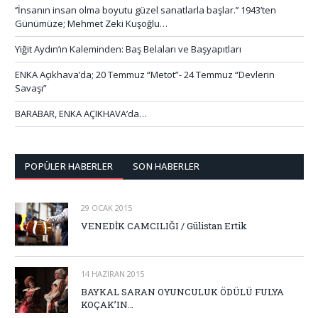
‘’İnsanın insan olma boyutu güzel sanatlarla başlar.’’ 1943’ten
Günümüze; Mehmet Zeki Kuşoğlu…
Yiğit Aydın’ın Kaleminden: Baş Belaları ve Başyapıtları
ENKA Açıkhava’da; 20 Temmuz “Metot”- 24 Temmuz “Devlerin
Savaşı”
BARABAR, ENKA AÇIKHAVA’da…
POPÜLER HABERLER
SON HABERLER
29 OCAK 2015
VENEDİK CAMCILIĞI / Gülistan Ertik
14 HAZIRAN 2015
BAYKAL SARAN OYUNCULUK ÖDÜLÜ FULYA
KOÇAK’IN…