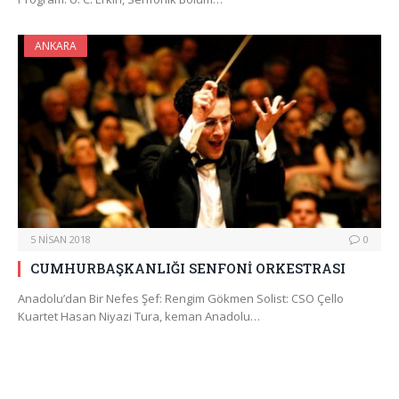
ANKARA
5 NISAN 2018
0
CUMHURBAŞKANLIĞI SENFONİ ORKESTRASI
Anadolu’dan Bir Nefes Şef: Rengim Gökmen Solist: CSO Çello
Kuartet Hasan Niyazi Tura, keman Anadolu…