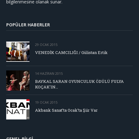
bilgilenmesine olanak sunar.
POPÜLER HABERLER
29 OCAK 2015
VENEDİK CAMCILIĞI / Gülistan Ertik
14 HAZIRAN 2015
BAYKAL SARAN OYUNCULUK ÖDÜLÜ FULYA
KOÇAK’IN…
19 OCAK 2015
Akbank Sanat’ta Ocak’ta Şiir Var
GENEL BILGI