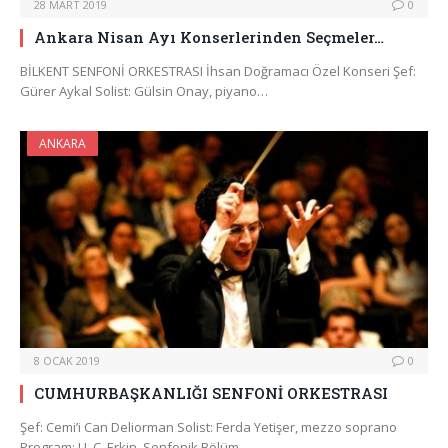
28 MART 2019
0
Ankara Nisan Ayı Konserlerinden Seçmeler…
BİLKENT SENFONİ ORKESTRASI İhsan Doğramacı Özel Konseri Şef:
Gürer Aykal Solist: Gülsin Onay, piyano…
ANKARA
8 OCAK 2019
0
CUMHURBAŞKANLIĞI SENFONİ ORKESTRASI
Şef: Cemi’i Can Deliorman Solist: Ferda Yetişer, mezzo soprano
Program: U. C. Erkin, Senfonik Bölüm…