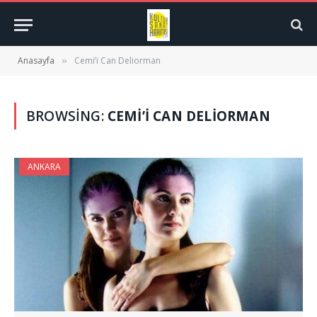
Anasayfa
Cemi’i Can Deliorman
»
BROWSING:
CEMI’I CAN DELIORMAN
ANKARA