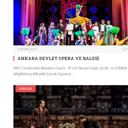
2 NISAN 2017
ANKARA DEVLET OPERA VE BALESİ
MDT Cinderella (Modern Dans, 1P.) 01 Nisan Saat: 20.00 A.ÖZMEN
Aliş&Maviş (Müzikli Çocuk Oyunu)…
ANKARA