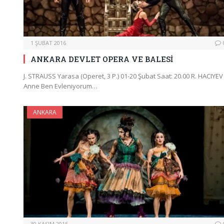
1 ŞUBAT 2016
ANKARA DEVLET OPERA VE BALESİ
J. STRAUSS Yarasa (Operet, 3 P.) 01-20 Şubat Saat: 20.00 R. HACIYEV
Anne Ben Evleniyorum…
ANKARA
30 KASIM 2015