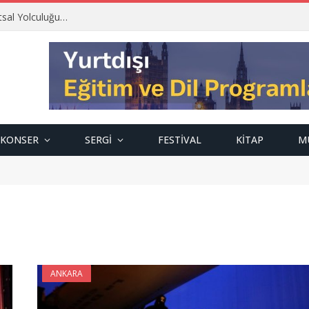
tsal Yolculuğu…
KONSER
SERGI
FESTIVAL
KITAP
M
ANKARA