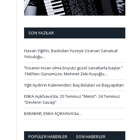
SON YAZILAR
Hasan Yiğit’in, Baskıdan Yüzeye Uzanan Sanatsal
Yolculuğu…
‘’İnsanın insan olma boyutu güzel sanatlarla başlar.’’
1943’ten Günümüze; Mehmet Zeki Kuşoğlu…
Yiğit Aydın’ın Kaleminden: Baş Belaları ve Başyapıtları
ENKA Açıkhava’da; 20 Temmuz “Metot”- 24 Temmuz
“Devlerin Savaşı”
BARABAR, ENKA AÇIKHAVA’da…
POPÜLER HABERLER
SON HABERLER