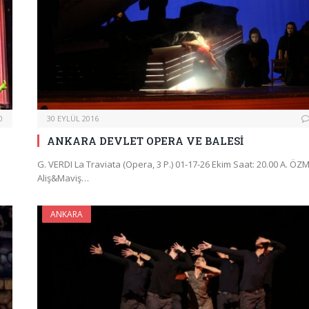
0
30 EYLÜL 2016
ANKARA DEVLET OPERA VE BALESİ
G. VERDI La Traviata (Opera, 3 P.) 01-17-26 Ekim Saat: 20.00 A. ÖZ
Aliş&Maviş…
ANKARA