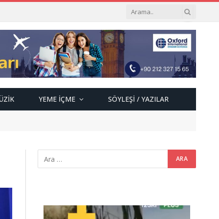
ÜZIK
YEME İÇME
SÖYLEŞI / YAZILAR
Video
oynatıcı