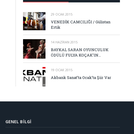
29 OCAK 2015
VENEDİK CAMCILIĞI / Gülistan
Ertik
14 HAZIRAN 2015
BAYKAL SARAN OYUNCULUK
ÖDÜLÜ FULYA KOÇAK’IN…
19 OCAK 2015
Akbank Sanat’ta Ocak’ta Şiir Var
GENEL BILGI