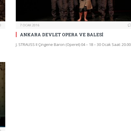
0
7 OCAK 2016
ANKARA DEVLET OPERA VE BALESİ
J. STRAUSS II Çingene Baron (Operet) 04 – 18 – 30 Ocak Saat: 20.0
0