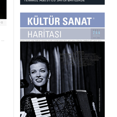
TEMMUZ AĞUSTOS SAYISI BAYILERDE
0
0 …