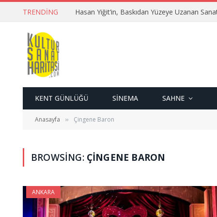
TRENDING
Hasan Yiğit’in, Baskıdan Yüzeye Uzanan Sana
KENT GÜNLÜĞÜ
SINEMA
SAHNE
Anasayfa
Çingene Baron
»
BROWSING:
ÇINGENE BARON
ANKARA