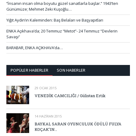
‘’İnsanın insan olma boyutu güzel sanatlarla başlar.’’ 1943’ten
Günümüze; Mehmet Zeki Kuşoğlu…
Yiğit Aydın’ın Kaleminden: Baş Belaları ve Başyapıtları
ENKA Açıkhava’da; 20 Temmuz “Metot”- 24 Temmuz “Devlerin
Savaşı”
BARABAR, ENKA AÇIKHAVA’da…
POPÜLER HABERLER
SON HABERLER
29 OCAK 2015
VENEDİK CAMCILIĞI / Gülistan Ertik
14 HAZIRAN 2015
BAYKAL SARAN OYUNCULUK ÖDÜLÜ FULYA
KOÇAK’IN…