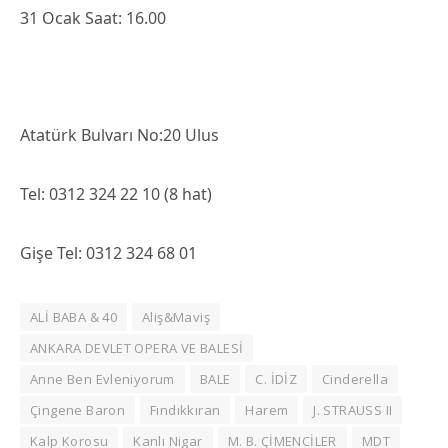
31 Ocak Saat: 16.00
Atatürk Bulvarı No:20 Ulus
Tel: 0312 324 22 10 (8 hat)
Gişe Tel: 0312 324 68 01
ALİ BABA & 40
Aliş&Maviş
ANKARA DEVLET OPERA VE BALESİ
Anne Ben Evleniyorum
BALE
C. İDİZ
Cinderella
Çingene Baron
Fındıkkıran
Harem
J. STRAUSS II
Kalp Korosu
Kanlı Nigar
M. B. ÇİMENCİLER
MDT