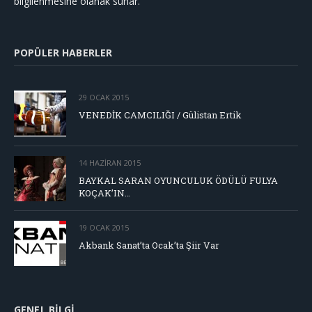
bilgilenmesine olanak sunar.
POPÜLER HABERLER
29 OCAK 2015
VENEDİK CAMCILIĞI / Gülistan Ertik
14 HAZIRAN 2015
BAYKAL SARAN OYUNCULUK ÖDÜLÜ FULYA
KOÇAK’IN…
19 OCAK 2015
Akbank Sanat’ta Ocak’ta Şiir Var
GENEL BILGI