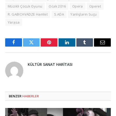
Müzikli Çocuk Oyunu
Ocak 2016
Opera
Operet
R. GABICHVADZE Hamlet
S.ADA
Yanlışların Suçu
Yarasa
Facebook
Twitter
Pinterest
LinkedIn
Tumblr
Email
KÜLTÜR SANAT HARITASI
BENZER
HABERLER