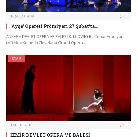
16 ŞUBAT 2019
0
‘Ayşe’ Opereti Prömiyeri 27 Şubat’ta…
ANKARA DEVLET OPERA VE BALESİ K. LUDWIG Bir Tenor Aranıyor
(Müzikal Komedi) Cleveland Grand Opera…
İZMIR
1 ŞUBAT 2016
0
İZMİR DEVLET OPERA VE BALESİ