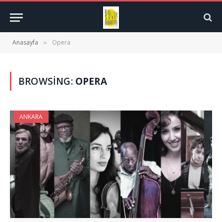
Anasayfa
Opera
»
BROWSING:
OPERA
ANKARA