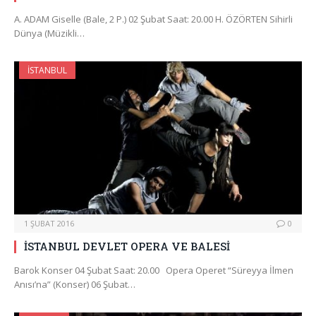
A. ADAM Giselle (Bale, 2 P.) 02 Şubat Saat: 20.00 H. ÖZÖRTEN Sihirli
Dünya (Müzikli…
İSTANBUL
1 ŞUBAT 2016
0
İSTANBUL DEVLET OPERA VE BALESİ
Barok Konser 04 Şubat Saat: 20.00 Opera Operet “Süreyya İlmen
Anısı’na” (Konser) 06 Şubat…