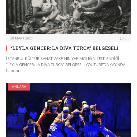
28 MART 2020
0
“LEYLA GENCER: LA DİVA TURCA” BELGESELİ
İSTANBUL KÜLTÜR SANAT VAKFI’NIN YAPIMCILIĞINI ÜSTLENDİĞİ
“LEYLA GENCER: LA DİVA TURCA” BELGESELİ YOUTUBE’DA YAYINDA
İstanbul…
ANKARA