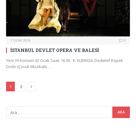
7 OCAK 2016
0
İSTANBUL DEVLET OPERA VE BALESİ
Yeni Yıl Konseri 02 Ocak Saat: 16.00 K. ELBİNGİL Dedektif Köpek
Dodo (Çocuk Müzikali)…
Next
1
2