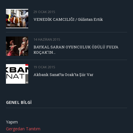
29 OCAK 2015
VENEDİK CAMCILIĞI / Gülistan Ertik
14 HAZIRAN 2015
BAYKAL SARAN OYUNCULUK ÖDÜLÜ FULYA
KOÇAK’IN…
19 OCAK 2015
Akbank Sanat’ta Ocak’ta Şiir Var
GENEL BILGI
Yapım
Gergedan Tanıtım