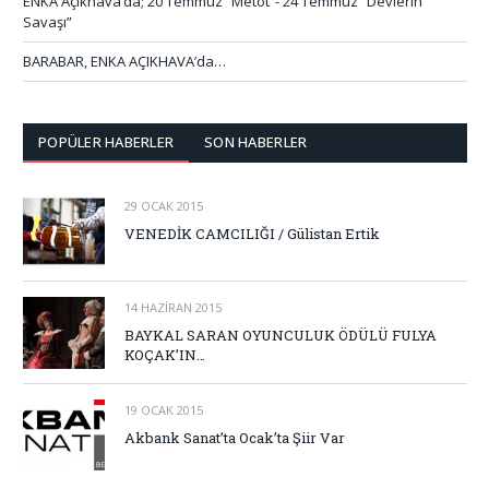
ENKA Açıkhava’da; 20 Temmuz “Metot”- 24 Temmuz “Devlerin
Savaşı”
BARABAR, ENKA AÇIKHAVA’da…
POPÜLER HABERLER
SON HABERLER
29 OCAK 2015
VENEDİK CAMCILIĞI / Gülistan Ertik
14 HAZIRAN 2015
BAYKAL SARAN OYUNCULUK ÖDÜLÜ FULYA
KOÇAK’IN…
19 OCAK 2015
Akbank Sanat’ta Ocak’ta Şiir Var