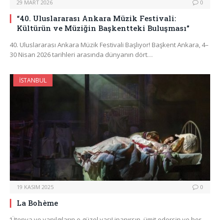
29 MART 2026
0
“40. Uluslararası Ankara Müzik Festivali:
Kültürün ve Müziğin Başkentteki Buluşması”
40. Uluslararası Ankara Müzik Festivali Başlıyor! Başkent Ankara, 4–
30 Nisan 2026 tarihleri arasında dünyanın dört…
İSTANBUL
19 KASIM 2025
0
La Bohème
‘Ütopya ve yanılgıların o güzel yaşı! inanırsın, ümit edersin ve her