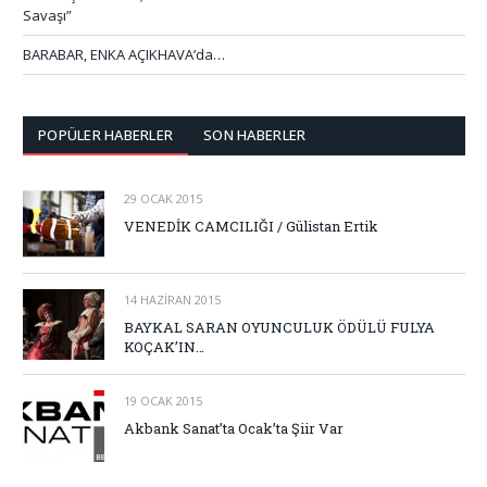
Savaşı”
BARABAR, ENKA AÇIKHAVA’da…
POPÜLER HABERLER
SON HABERLER
29 OCAK 2015
VENEDİK CAMCILIĞI / Gülistan Ertik
14 HAZIRAN 2015
BAYKAL SARAN OYUNCULUK ÖDÜLÜ FULYA
KOÇAK’IN…
19 OCAK 2015
Akbank Sanat’ta Ocak’ta Şiir Var