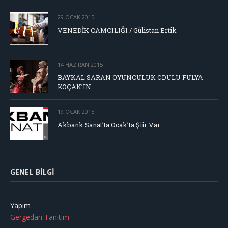
29 OCAK 2015
VENEDİK CAMCILIĞI / Gülistan Ertik
14 HAZIRAN 2015
BAYKAL SARAN OYUNCULUK ÖDÜLÜ FULYA
KOÇAK’IN…
19 OCAK 2015
Akbank Sanat’ta Ocak’ta Şiir Var
GENEL BILGI
Yapım
Gergedan Tanıtım