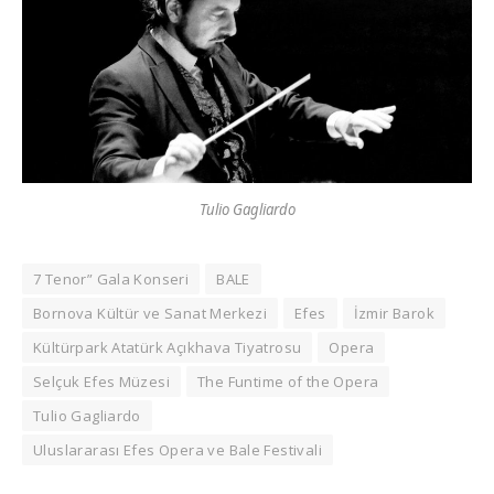
Tulio Gagliardo
7 Tenor” Gala Konseri
BALE
Bornova Kültür ve Sanat Merkezi
Efes
İzmir Barok
Kültürpark Atatürk Açıkhava Tiyatrosu
Opera
Selçuk Efes Müzesi
The Funtime of the Opera
Tulio Gagliardo
Uluslararası Efes Opera ve Bale Festivali