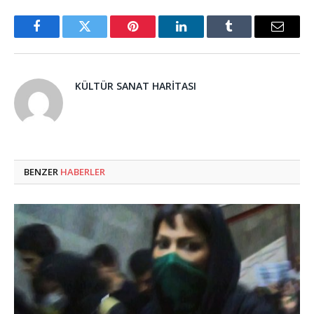
Facebook
Twitter
Pinterest
LinkedIn
Tumblr
Email
KÜLTÜR SANAT HARITASI
BENZER
HABERLER