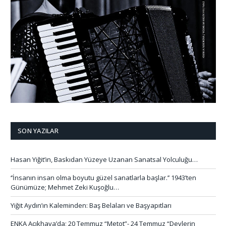
SON YAZILAR
Hasan Yiğit’in, Baskıdan Yüzeye Uzanan Sanatsal Yolculuğu…
‘’İnsanın insan olma boyutu güzel sanatlarla başlar.’’ 1943’ten
Günümüze; Mehmet Zeki Kuşoğlu…
Yiğit Aydın’ın Kaleminden: Baş Belaları ve Başyapıtları
ENKA Açıkhava’da; 20 Temmuz “Metot”- 24 Temmuz “Devlerin