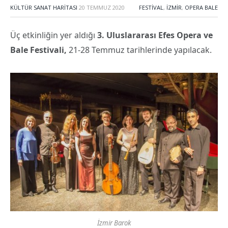
KÜLTÜR SANAT HARITASI
20 TEMMUZ 2020
FESTIVAL
,
İZMIR
,
OPERA BALE
Üç etkinliğin yer aldığı
3. Uluslararası Efes Opera ve
Bale Festivali,
21-28 Temmuz tarihlerinde yapılacak.
İzmir Barok