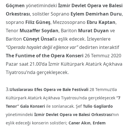
Göçmen
yönetimindeki
İzmir Devlet Opera ve Balesi
Orkestrası
, solistler Soprano
Eylem Demirhan Duru
,
soprano
Filiz Güneş
, Mezzosoprano
Ebru Kaptan
,
Tenor
Muzaffer Soydan
, Bariton
Murat Duyan
ve
Bariton
Cüneyt Ünsal
’a eşlik edecek. İzleyenlere
“Operada hayalet değil eğlence var”
dedirten interaktif
The Funtime of the Opera Konseri
26 Temmuz 2020
Pazar saat 21.00’da İzmir Kültürpark Atatürk Açıkhava
Tiyatrosu’nda gerçekleşecek.
3.
Uluslararası Efes Opera ve Bale Festivali
28 Temmuz’da
Kültürpark Atatürk Açıkhava Tiyatrosu’nda gerçekleşecek
“7
Tenor” Gala Konseri
ile sonlanacak. Şef
Tulio Gagliardo
yönetimindeki
İzmir Devlet Opera ve Balesi Orkestrası
’nın
eşlik edeceği konserin solistleri;
Caner Akın
,
Erdem