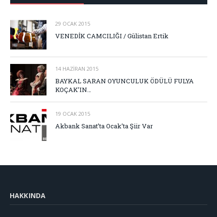
29 OCAK 2015
VENEDİK CAMCILIĞI / Gülistan Ertik
14 HAZIRAN 2015
BAYKAL SARAN OYUNCULUK ÖDÜLÜ FULYA
KOÇAK’IN…
19 OCAK 2015
Akbank Sanat’ta Ocak’ta Şiir Var
HAKKINDA