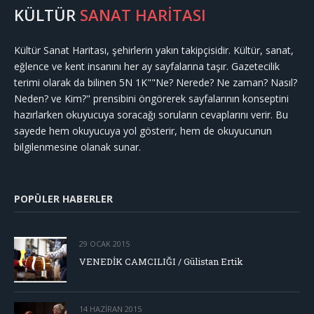
KÜLTÜR
SANAT HARİTASI
Kültür Sanat Haritası, şehirlerin yakın takipçisidir. Kültür, sanat,
eğlence ve kent insanını her ay sayfalarına taşır. Gazetecilik
terimi olarak da bilinen 5N 1K""Ne? Nerede? Ne zaman? Nasıl?
Neden? ve Kim?" prensibini öngörerek sayfalarının konseptini
hazırlarken okuyucuya soracağı soruların cevaplarını verir. Bu
sayede hem okuyucuya yol gösterir, hem de okuyucunun
bilgilenmesine olanak sunar.
POPÜLER HABERLER
29 OCAK 2015
VENEDİK CAMCILIĞI / Gülistan Ertik
14 HAZIRAN 2015