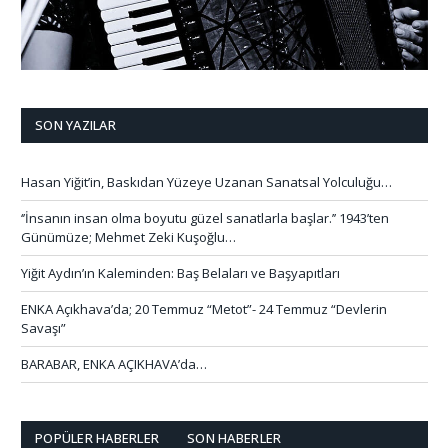
SON YAZILAR
Hasan Yiğit’in, Baskıdan Yüzeye Uzanan Sanatsal Yolculuğu…
‘’İnsanın insan olma boyutu güzel sanatlarla başlar.’’ 1943’ten
Günümüze; Mehmet Zeki Kuşoğlu…
Yiğit Aydın’ın Kaleminden: Baş Belaları ve Başyapıtları
ENKA Açıkhava’da; 20 Temmuz “Metot”- 24 Temmuz “Devlerin
Savaşı”
BARABAR, ENKA AÇIKHAVA’da…
POPÜLER HABERLER
SON HABERLER