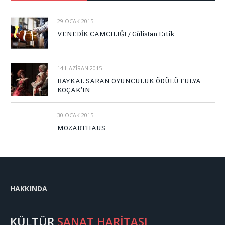
29 OCAK 2015
VENEDİK CAMCILIĞI / Gülistan Ertik
14 HAZIRAN 2015
BAYKAL SARAN OYUNCULUK ÖDÜLÜ FULYA
KOÇAK’IN…
30 OCAK 2015
MOZARTHAUS
HAKKINDA
KÜLTÜR
SANAT HARİTASI