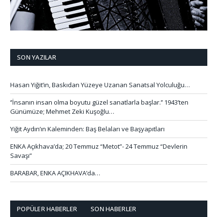
SON YAZILAR
Hasan Yiğit’in, Baskıdan Yüzeye Uzanan Sanatsal Yolculuğu…
‘’İnsanın insan olma boyutu güzel sanatlarla başlar.’’ 1943’ten
Günümüze; Mehmet Zeki Kuşoğlu…
Yiğit Aydın’ın Kaleminden: Baş Belaları ve Başyapıtları
ENKA Açıkhava’da; 20 Temmuz “Metot”- 24 Temmuz “Devlerin
Savaşı”
BARABAR, ENKA AÇIKHAVA’da…
POPÜLER HABERLER
SON HABERLER