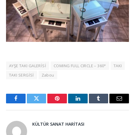
AYŞE TAKI GALERİSİ
COMING FULL CIRCLE – 360°
TAKI
TAKI SERGİSİ
Zabou
Facebook
Twitter
Pinterest
LinkedIn
Tumblr
Email
KÜLTÜR SANAT HARITASI