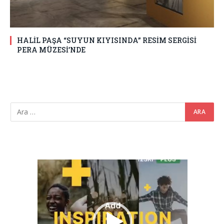
HALİL PAŞA “SUYUN KIYISINDA” RESİM SERGİSİ
PERA MÜZESİ’NDE
Video
oynatıcı