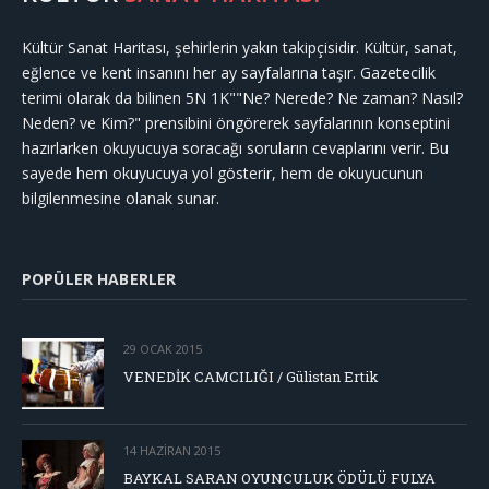
Kültür Sanat Haritası, şehirlerin yakın takipçisidir. Kültür, sanat,
eğlence ve kent insanını her ay sayfalarına taşır. Gazetecilik
terimi olarak da bilinen 5N 1K""Ne? Nerede? Ne zaman? Nasıl?
Neden? ve Kim?" prensibini öngörerek sayfalarının konseptini
hazırlarken okuyucuya soracağı soruların cevaplarını verir. Bu
sayede hem okuyucuya yol gösterir, hem de okuyucunun
bilgilenmesine olanak sunar.
POPÜLER HABERLER
29 OCAK 2015
VENEDİK CAMCILIĞI / Gülistan Ertik
14 HAZIRAN 2015
BAYKAL SARAN OYUNCULUK ÖDÜLÜ FULYA