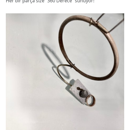
Her bir parça size “360 Derece” sunuyor!