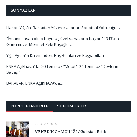
SON YAZILAR
Hasan Yiğit’in, Baskıdan Yüzeye Uzanan Sanatsal Yolculuğu…
‘’İnsanın insan olma boyutu güzel sanatlarla başlar.’’ 1943’ten
Günümüze; Mehmet Zeki Kuşoğlu…
Yiğit Aydın’ın Kaleminden: Baş Belaları ve Başyapıtları
ENKA Açıkhava’da; 20 Temmuz “Metot”- 24 Temmuz “Devlerin
Savaşı”
BARABAR, ENKA AÇIKHAVA’da…
POPÜLER HABERLER
SON HABERLER
29 OCAK 2015
VENEDİK CAMCILIĞI / Gülistan Ertik