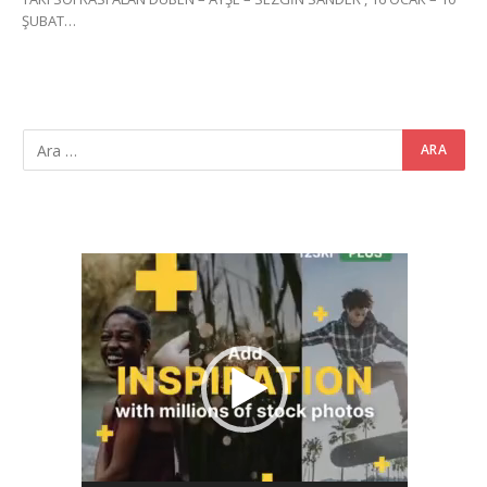
ŞUBAT…
Video
oynatıcı