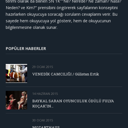
terimi olarak da bilinen 5N 1K""Ne? Nerede? Ne zaman? Nasıl?
Neden? ve Kim?" prensibini öngörerek sayfalarının konseptini
hazırlarken okuyucuya soracağı soruların cevaplarını verir. Bu
sayede hem okuyucuya yol gösterir, hem de okuyucunun
bilgilenmesine olanak sunar.
POPÜLER HABERLER
29 OCAK 2015
VENEDİK CAMCILIĞI / Gülistan Ertik
14 HAZIRAN 2015
BAYKAL SARAN OYUNCULUK ÖDÜLÜ FULYA
KOÇAK’IN…
30 OCAK 2015
MOZARTHAUS