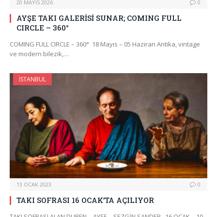
20 MAYIS 2026
0
AYŞE TAKI GALERİSİ SUNAR; COMING FULL
CIRCLE – 360°
COMING FULL CIRCLE – 360° 18 Mayıs – 05 Haziran Antika, vintage
ve modern bilezik,…
İSTANBUL
13 OCAK 2023
0
TAKI SOFRASI 16 OCAK’TA AÇILIYOR
TAKI SOFRASI ALAN DUBEN – AYŞE – SEZGİN SANDER , 16 OCAK – 10