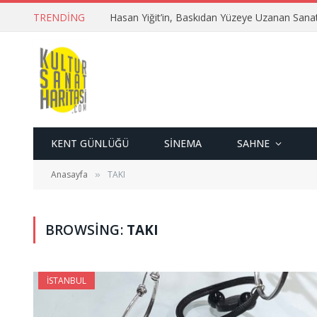
TRENDING
Hasan Yiğit’in, Baskıdan Yüzeye Uzanan Sana
KENT GÜNLÜĞÜ
SINEMA
SAHNE
Anasayfa
TAKI
»
BROWSING:
TAKI
İSTANBUL