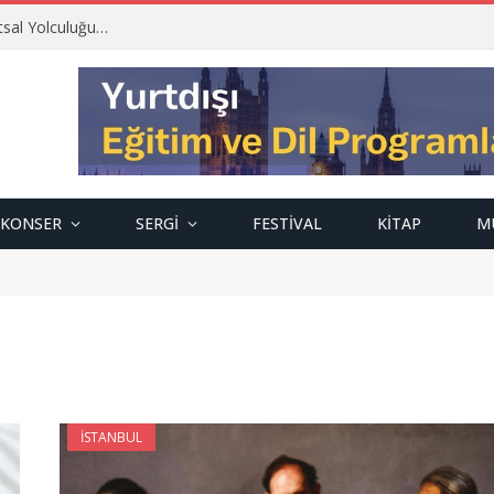
tsal Yolculuğu…
KONSER
SERGI
FESTIVAL
KITAP
M
İSTANBUL