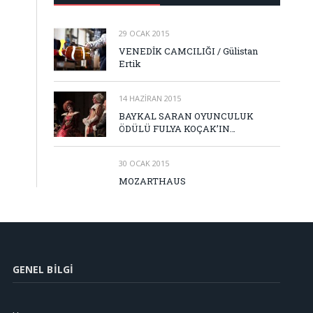
29 OCAK 2015
VENEDİK CAMCILIĞI / Gülistan
Ertik
14 HAZIRAN 2015
BAYKAL SARAN OYUNCULUK
ÖDÜLÜ FULYA KOÇAK’IN…
30 OCAK 2015
MOZARTHAUS
GENEL BILGI