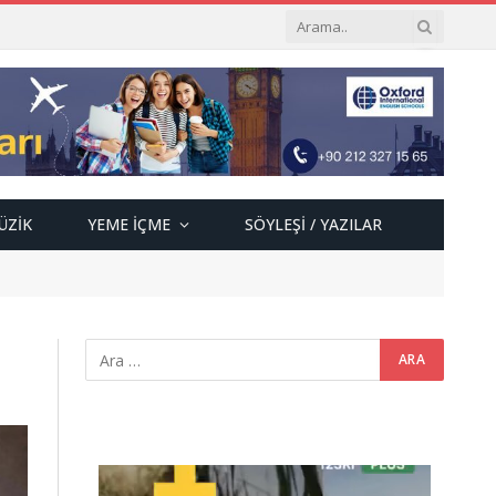
ÜZIK
YEME İÇME
SÖYLEŞI / YAZILAR
Video
oynatıcı