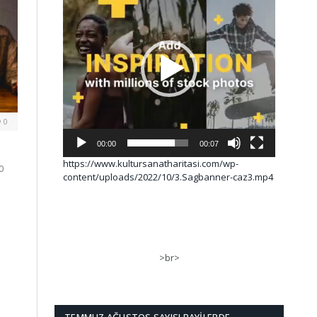
0
00:00
00:07
https://www.kultursanatharitasi.com/wp-
0
content/uploads/2022/10/3.Sagbanner-caz3.mp4
>br>