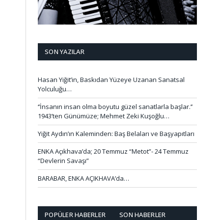
SON YAZILAR
Hasan Yiğit’in, Baskıdan Yüzeye Uzanan Sanatsal
Yolculuğu…
‘’İnsanın insan olma boyutu güzel sanatlarla başlar.’’
1943’ten Günümüze; Mehmet Zeki Kuşoğlu…
Yiğit Aydın’ın Kaleminden: Baş Belaları ve Başyapıtları
ENKA Açıkhava’da; 20 Temmuz “Metot”- 24 Temmuz
“Devlerin Savaşı”
BARABAR, ENKA AÇIKHAVA’da…
POPÜLER HABERLER
SON HABERLER