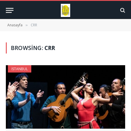
Anasayfa
CRR
»
BROWSING:
CRR
İSTANBUL