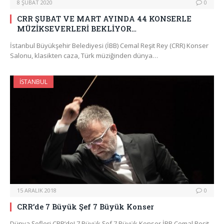
8 ŞUBAT 2020
0
CRR ŞUBAT VE MART AYINDA 44 KONSERLE
MÜZİKSEVERLERİ BEKLİYOR…
İstanbul Büyükşehir Belediyesi (İBB) Cemal Reşit Rey (CRR) Konser
Salonu, klasikten caza, Türk müziğinden dünya…
İSTANBUL
15 ARALIK 2018
0
CRR’de 7 Büyük Şef 7 Büyük Konser
Dünya Şefleri CRR’de! 7 Büyük Şef 7 Büyük Konser İBB Cemal Reşit