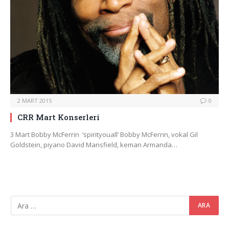
2 MART 2015
0
CRR Mart Konserleri
3 Mart Bobby McFerrin ‘spirityouall’ Bobby McFerrin, vokal Gil
Goldstein, piyano David Mansfield, keman Armanda…