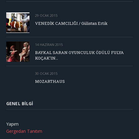
29 OCAK 2015
VENEDİK CAMCILIĞI / Gülistan Ertik
14 HAZIRAN 2015
BAYKAL SARAN OYUNCULUK ÖDÜLÜ FULYA
KOÇAK’IN…
30 OCAK 2015
MOZARTHAUS
GENEL BILGI
Yapım
Gergedan Tanıtım