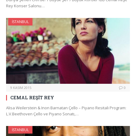
Rey Konser Salonu…
İSTANBUL
9 KASIM 2015
0
CEMAL REŞİT REY
Alisa Weilerstein & Inon Barnatan Çello – Piyano Resitali Program:
L.V.Beethoven Çello ve Piyano Sonatı,…
İSTANBUL