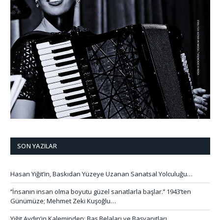
SON YAZILAR
Hasan Yiğit’in, Baskıdan Yüzeye Uzanan Sanatsal Yolculuğu…
‘’İnsanın insan olma boyutu güzel sanatlarla başlar.’’ 1943’ten
Günümüze; Mehmet Zeki Kuşoğlu…
Yiğit Aydın’ın Kaleminden: Baş Belaları ve Başyapıtları