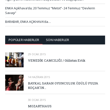
ENKA Açıkhava’da; 20 Temmuz “Metot”- 24 Temmuz “Devlerin
Savaşı”
BARABAR, ENKA AÇIKHAVA’da…
POPÜLER HABERLER
SON HABERLER
29 OCAK 2015
VENEDİK CAMCILIĞI / Gülistan Ertik
14 HAZIRAN 2015
BAYKAL SARAN OYUNCULUK ÖDÜLÜ FULYA
KOÇAK’IN…
30 OCAK 2015
MOZARTHAUS