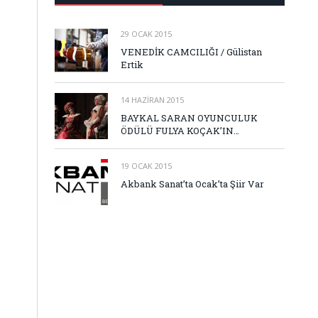
29 OCAK 2015
VENEDİK CAMCILIĞI / Gülistan
Ertik
14 HAZIRAN 2015
BAYKAL SARAN OYUNCULUK
ÖDÜLÜ FULYA KOÇAK’IN…
19 OCAK 2015
Akbank Sanat’ta Ocak’ta Şiir Var