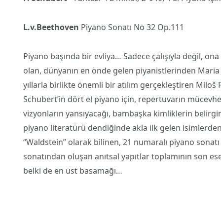
L.v.Beethoven
Piyano Sonatı No 32 Op.111
Piyano başında bir evliya… Sadece çalışıyla değil, ona 
olan, dünyanın en önde gelen piyanistlerinden Maria 
yıllarla birlikte önemli bir atılım gerçekleştiren Miloš 
Schubert’in dört el piyano için, repertuvarın mücevher
vizyonların yansıyacağı, bambaşka kimliklerin belirginl
piyano literatürü dendiğinde akla ilk gelen isimlerden
“Waldstein” olarak bilinen, 21 numaralı piyano sonatı
sonatından oluşan anıtsal yapıtlar toplamının son es
belki de en üst basamağı…