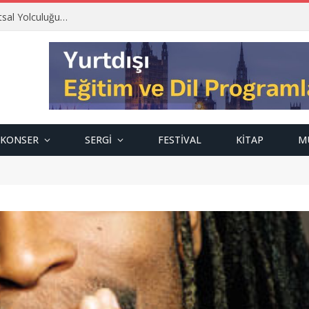
tsal Yolculuğu…
KONSER
SERGI
FESTIVAL
KITAP
M