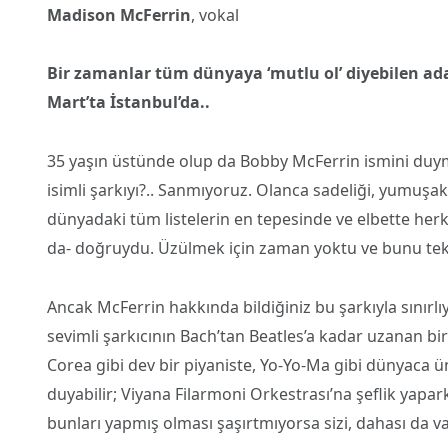
Madison McFerrin
, vokal
Bir zamanlar tüm dünyaya ‘mutlu ol’ diyebilen ad
Mart’ta İstanbul’da..
35 yaşın üstünde olup da Bobby McFerrin ismini duy
isimli şarkıyı?.. Sanmıyoruz. Olanca sadeliği, yumuşak
dünyadaki tüm listelerin en tepesinde ve elbette her
da- doğruydu. Üzülmek için zaman yoktu ve bunu tekr
Ancak McFerrin hakkında bildiğiniz bu şarkıyla sınırl
sevimli şarkıcının Bach’tan Beatles’a kadar uzanan bir
Corea gibi dev bir piyaniste, Yo-Yo-Ma gibi dünyaca ünl
duyabilir; Viyana Filarmoni Orkestrası’na şeflik yapar
bunları yapmış olması şaşırtmıyorsa sizi, dahası da var