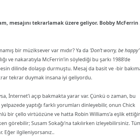
am, mesajını tekrarlamak üzere geliyor. Bobby McFerrin 
mamış bir müziksever var mıdır? Ya da
‘Don’t worry, be happy’
lığı ve nakaratıyla McFerrin’in söylediği bu şarkı 1988’de
kesin dilinde dolaşıp durmuştu. Mesaj da basit ve -bir bakım
ar tekrar duymak insana iyi geliyordu.
ıysa, İnternet’i açıp bakmakta yarar var. Çünkü o zaman, bu
 yelpazede yaptığı farklı yorumları dinleyebilir, onun Chick
ü bir çello virtüözüne ve hatta Robin Williams’a eşlik ettiği
ken görebilir; Susam Sokağı’na takılırken izleyebilirsiniz. Tü
. Eğer ilgileniyorsanız..