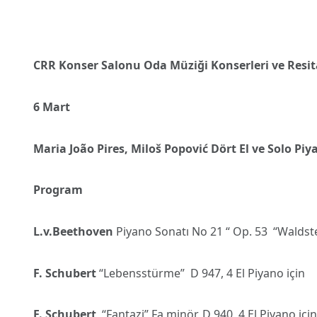
CRR Konser Salonu Oda Müziği Konserleri ve Resita
6 Mart
Maria João Pires, Miloš Popović Dört El ve Solo Piy
Program
L.v.Beethoven
Piyano Sonatı No 21 “ Op. 53 “Waldst
F. Schubert
“Lebensstürme” D 947, 4 El Piyano için
F. Schubert
“Fantazi” Fa minör, D 940, 4 El Piyano için