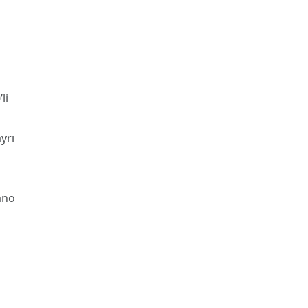
li
yrı
ano