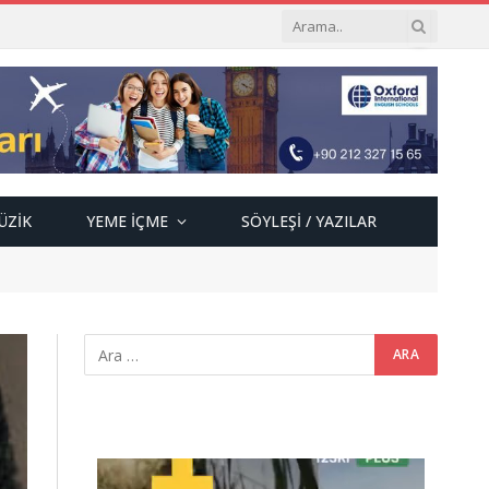
ÜZIK
YEME İÇME
SÖYLEŞI / YAZILAR
Video
oynatıcı