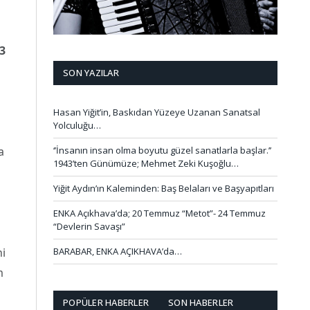
3
SON YAZILAR
Hasan Yiğit’in, Baskıdan Yüzeye Uzanan Sanatsal
Yolculuğu…
‘’İnsanın insan olma boyutu güzel sanatlarla başlar.’’
a
1943’ten Günümüze; Mehmet Zeki Kuşoğlu…
Yiğit Aydın’ın Kaleminden: Baş Belaları ve Başyapıtları
ENKA Açıkhava’da; 20 Temmuz “Metot”- 24 Temmuz
“Devlerin Savaşı”
BARABAR, ENKA AÇIKHAVA’da…
ni
m
POPÜLER HABERLER
SON HABERLER