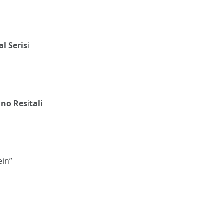
l Serisi
ano Resitali
ein”