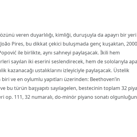
özünü veren duyarlılığı, kimliği, duruşuyla da apayrı bir yeri
João Pires, bu dikkat çekici buluşmada genç kuşaktan, 2000’
Popović ile birlikte, aynı sahneyi paylaşacak. İkili hem
leri sayılan iki eserini seslendirecek, hem de sololarıyla apa
ik kazanacağı ustalıklarını izleyiciyle paylaşacak. Üstelik
 biri ve en oylumlu yapıtları üzerinden: Beethoven’in
 ve bu türün başyapıtı sayılagelen, bestecinin toplam 32 piy
eri op. 111, 32 numaralı, do-minör piyano sonatı olgunluğun