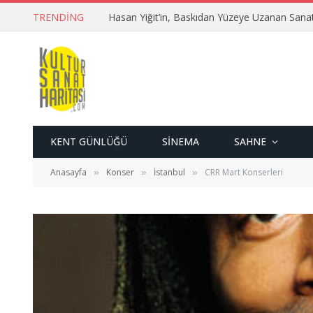
TRENDING
Hasan Yiğit’in, Baskıdan Yüzeye Uzanan Sana
KENT GÜNLÜĞÜ
SINEMA
SAHNE
Anasayfa
Konser
İstanbul
CRR Mart Konserleri
»
»
»