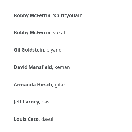
Bobby McFerrin ‘spirityouall’
Bobby McFerrin
, vokal
Gil Goldstein
, piyano
David Mansfield,
keman
Armanda Hirsch,
gitar
Jeff Carney
, bas
Louis Cato,
davul