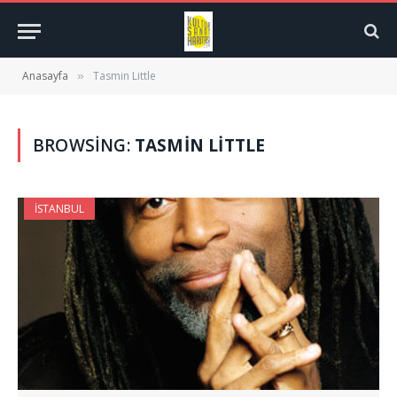
Anasayfa
Tasmin Little
»
BROWSING:
TASMIN LITTLE
İSTANBUL