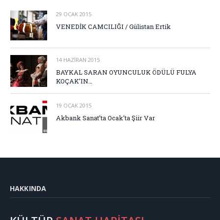
29 OCAK 2015
VENEDİK CAMCILIĞI / Gülistan Ertik
14 HAZIRAN 2015
BAYKAL SARAN OYUNCULUK ÖDÜLÜ FULYA
KOÇAK’IN…
19 OCAK 2015
Akbank Sanat’ta Ocak’ta Şiir Var
HAKKINDA