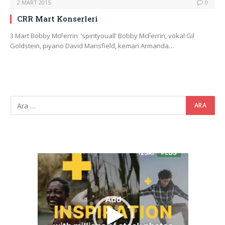
2 MART 2015
0
CRR Mart Konserleri
3 Mart Bobby McFerrin ‘spirityouall’ Bobby McFerrin, vokal Gil
Goldstein, piyano David Mansfield, keman Armanda…
Video
oynatıcı