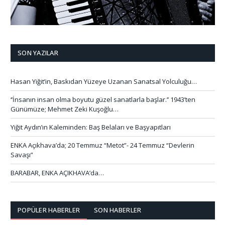
SON YAZILAR
Hasan Yiğit’in, Baskıdan Yüzeye Uzanan Sanatsal Yolculuğu…
‘’İnsanın insan olma boyutu güzel sanatlarla başlar.’’ 1943’ten
Günümüze; Mehmet Zeki Kuşoğlu…
Yiğit Aydın’ın Kaleminden: Baş Belaları ve Başyapıtları
ENKA Açıkhava’da; 20 Temmuz “Metot”- 24 Temmuz “Devlerin
Savaşı”
BARABAR, ENKA AÇIKHAVA’da…
POPÜLER HABERLER
SON HABERLER