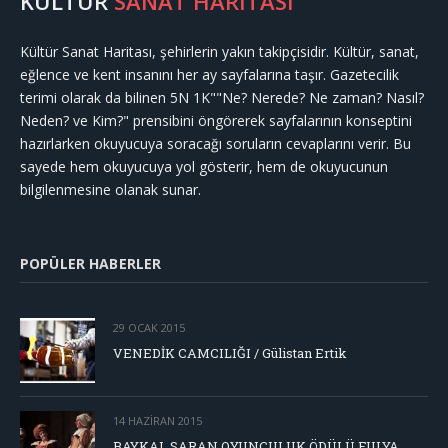
KÜLTÜR
SANAT HARİTASI
Kültür Sanat Haritası, şehirlerin yakın takipçisidir. Kültür, sanat,
eğlence ve kent insanını her ay sayfalarına taşır. Gazetecilik
terimi olarak da bilinen 5N 1K""Ne? Nerede? Ne zaman? Nasıl?
Neden? ve Kim?" prensibini öngörerek sayfalarının konseptini
hazırlarken okuyucuya soracağı soruların cevaplarını verir. Bu
sayede hem okuyucuya yol gösterir, hem de okuyucunun
bilgilenmesine olanak sunar.
POPÜLER HABERLER
29 OCAK 2015
VENEDİK CAMCILIĞI / Gülistan Ertik
14 HAZIRAN 2015
BAYKAL SARAN OYUNCULUK ÖDÜLÜ FULYA