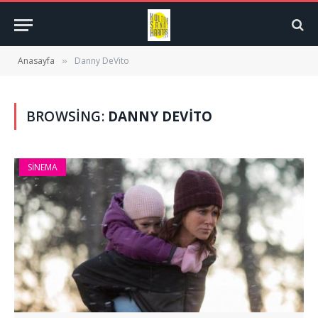
Anasayfa
Danny DeVito
»
BROWSING:
DANNY DEVITO
SINEMA