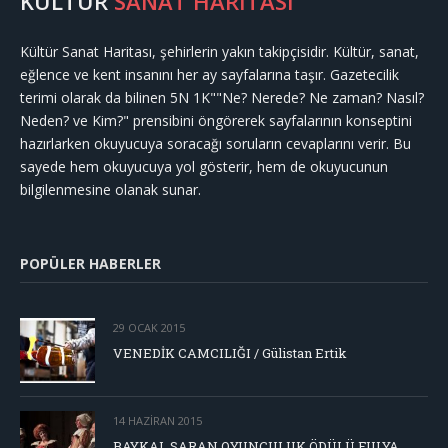
KÜLTÜR
SANAT HARİTASI
Kültür Sanat Haritası, şehirlerin yakın takipçisidir. Kültür, sanat,
eğlence ve kent insanını her ay sayfalarına taşır. Gazetecilik
terimi olarak da bilinen 5N 1K""Ne? Nerede? Ne zaman? Nasıl?
Neden? ve Kim?" prensibini öngörerek sayfalarının konseptini
hazırlarken okuyucuya soracağı soruların cevaplarını verir. Bu
sayede hem okuyucuya yol gösterir, hem de okuyucunun
bilgilenmesine olanak sunar.
POPÜLER HABERLER
29 OCAK 2015
VENEDİK CAMCILIĞI / Gülistan Ertik
14 HAZIRAN 2015
BAYKAL SARAN OYUNCULUK ÖDÜLÜ FULYA