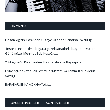
SON YAZILAR
Hasan Yiğit’in, Baskıdan Yüzeye Uzanan Sanatsal Yolculuğu…
‘’İnsanın insan olma boyutu güzel sanatlarla başlar.’’ 1943’ten
Günümüze; Mehmet Zeki Kuşoğlu…
Yiğit Aydın’ın Kaleminden: Baş Belaları ve Başyapıtları
ENKA Açıkhava’da; 20 Temmuz “Metot”- 24 Temmuz “Devlerin
Savaşı”
BARABAR, ENKA AÇIKHAVA’da…
POPÜLER HABERLER
SON HABERLER