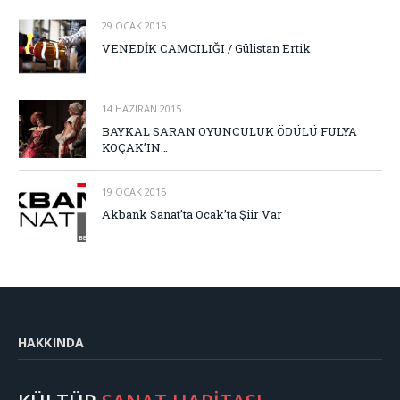
29 OCAK 2015
VENEDİK CAMCILIĞI / Gülistan Ertik
14 HAZIRAN 2015
BAYKAL SARAN OYUNCULUK ÖDÜLÜ FULYA
KOÇAK’IN…
19 OCAK 2015
Akbank Sanat’ta Ocak’ta Şiir Var
HAKKINDA