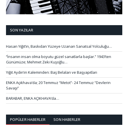
SON YAZILAR
Hasan Yiğit’in, Baskıdan Yüzeye Uzanan Sanatsal Yolculuğu…
‘’İnsanın insan olma boyutu güzel sanatlarla başlar.’’ 1943’ten
Günümüze; Mehmet Zeki Kuşoğlu…
Yiğit Aydın’ın Kaleminden: Baş Belaları ve Başyapıtları
ENKA Açıkhava’da; 20 Temmuz “Metot”- 24 Temmuz “Devlerin
Savaşı”
BARABAR, ENKA AÇIKHAVA’da…
POPÜLER HABERLER
SON HABERLER