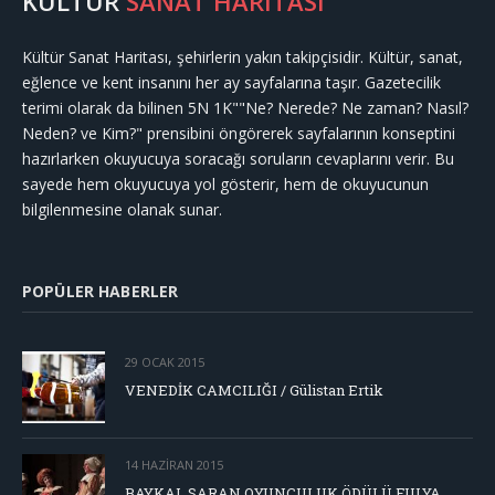
KÜLTÜR
SANAT HARİTASI
Kültür Sanat Haritası, şehirlerin yakın takipçisidir. Kültür, sanat,
eğlence ve kent insanını her ay sayfalarına taşır. Gazetecilik
terimi olarak da bilinen 5N 1K""Ne? Nerede? Ne zaman? Nasıl?
Neden? ve Kim?" prensibini öngörerek sayfalarının konseptini
hazırlarken okuyucuya soracağı soruların cevaplarını verir. Bu
sayede hem okuyucuya yol gösterir, hem de okuyucunun
bilgilenmesine olanak sunar.
POPÜLER HABERLER
29 OCAK 2015
VENEDİK CAMCILIĞI / Gülistan Ertik
14 HAZIRAN 2015
BAYKAL SARAN OYUNCULUK ÖDÜLÜ FULYA