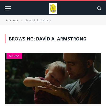
Anasayfa
David A. Armstrong
»
BROWSING:
DAVID A. ARMSTRONG
SINEMA