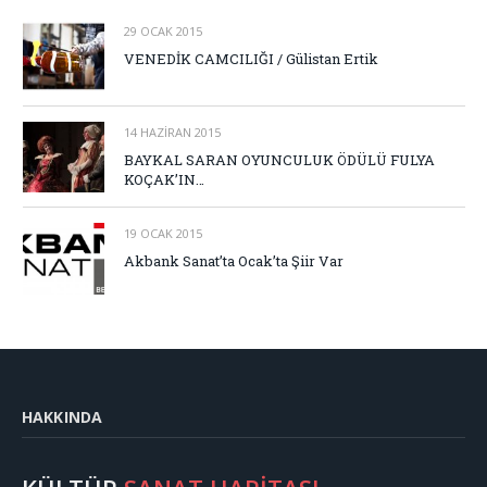
29 OCAK 2015
VENEDİK CAMCILIĞI / Gülistan Ertik
14 HAZIRAN 2015
BAYKAL SARAN OYUNCULUK ÖDÜLÜ FULYA
KOÇAK’IN…
19 OCAK 2015
Akbank Sanat’ta Ocak’ta Şiir Var
HAKKINDA