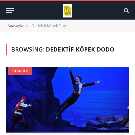
Anasayfa
Dedektif Köpek Dodo
»
BROWSING:
DEDEKTIF KÖPEK DODO
İSTANBUL