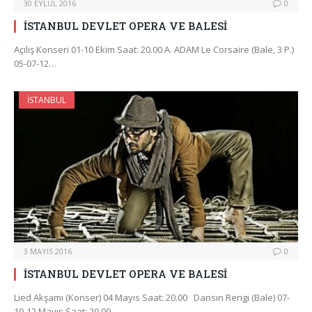
30 EYLÜL 2016
0
İSTANBUL DEVLET OPERA VE BALESİ
Açılış Konseri 01-10 Ekim Saat: 20.00 A. ADAM Le Corsaire (Bale, 3 P.)
05-07-12…
İSTANBUL
3 MAYIS 2016
0
İSTANBUL DEVLET OPERA VE BALESİ
Lied Akşamı (Konser) 04 Mayıs Saat: 20.00 Dansın Rengi (Bale) 07-
10-12 Mayıs Saat: 20.00…