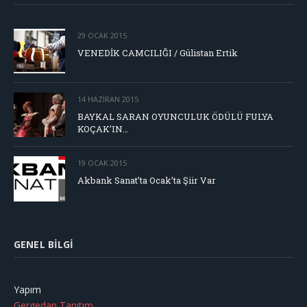
29 OCAK 2015
VENEDİK CAMCILIĞI / Gülistan Ertik
14 HAZIRAN 2015
BAYKAL SARAN OYUNCULUK ÖDÜLÜ FULYA
KOÇAK’IN…
19 OCAK 2015
Akbank Sanat’ta Ocak’ta Şiir Var
GENEL BILGI
Yapım
Gergedan Tanıtım