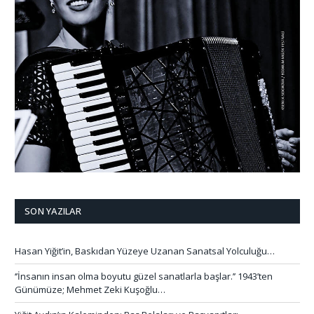
SON YAZILAR
Hasan Yiğit’in, Baskıdan Yüzeye Uzanan Sanatsal Yolculuğu…
‘’İnsanın insan olma boyutu güzel sanatlarla başlar.’’ 1943’ten
Günümüze; Mehmet Zeki Kuşoğlu…