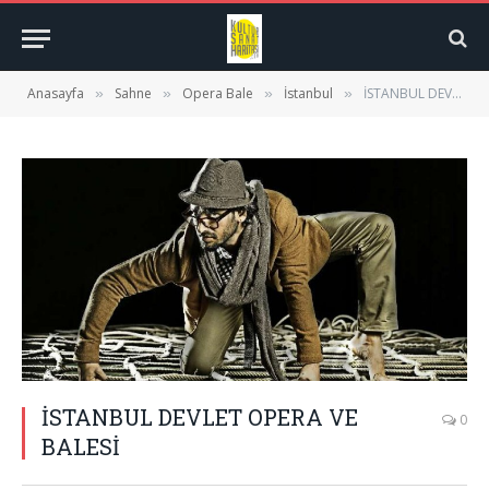
Anasayfa
Sahne
Opera Bale
İstanbul
İSTANBUL DEVLET OPERA VE BALESİ
»
»
»
»
İSTANBUL DEVLET OPERA VE
0
BALESİ