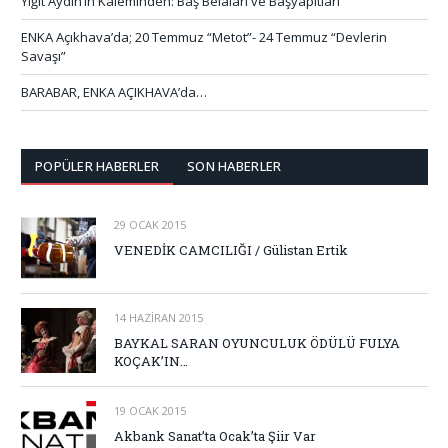
Yiğit Aydın’ın Kaleminden: Baş Belaları ve Başyapıtları
ENKA Açıkhava’da; 20 Temmuz “Metot”- 24 Temmuz “Devlerin
Savaşı”
BARABAR, ENKA AÇIKHAVA’da…
POPÜLER HABERLER
SON HABERLER
29 OCAK 2015
VENEDİK CAMCILIĞI / Gülistan Ertik
14 HAZIRAN 2015
BAYKAL SARAN OYUNCULUK ÖDÜLÜ FULYA
KOÇAK’IN…
19 OCAK 2015
Akbank Sanat’ta Ocak’ta Şiir Var