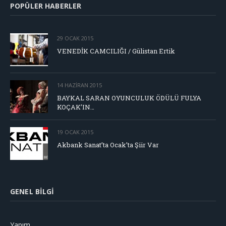
POPÜLER HABERLER
29 OCAK 2015
VENEDİK CAMCILIĞI / Gülistan Ertik
14 HAZIRAN 2015
BAYKAL SARAN OYUNCULUK ÖDÜLÜ FULYA
KOÇAK’IN…
19 OCAK 2015
Akbank Sanat’ta Ocak’ta Şiir Var
GENEL BILGI
Yapım