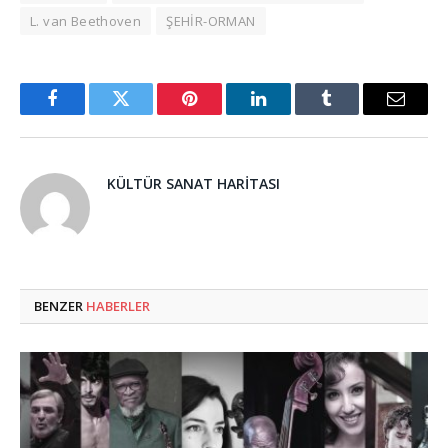
L. van Beethoven
ŞEHİR-ORMAN
Facebook
Twitter
Pinterest
LinkedIn
Tumblr
Email
KÜLTÜR SANAT HARITASI
BENZER
HABERLER