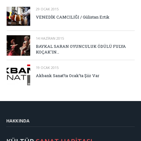
29 OCAK 2015
VENEDİK CAMCILIĞI / Gülistan Ertik
14 HAZIRAN 2015
BAYKAL SARAN OYUNCULUK ÖDÜLÜ FULYA
KOÇAK’IN…
19 OCAK 2015
Akbank Sanat’ta Ocak’ta Şiir Var
HAKKINDA