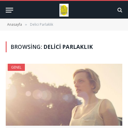
Anasayfa
Delici Parlaklık
»
BROWSING:
DELICI PARLAKLIK
GENEL