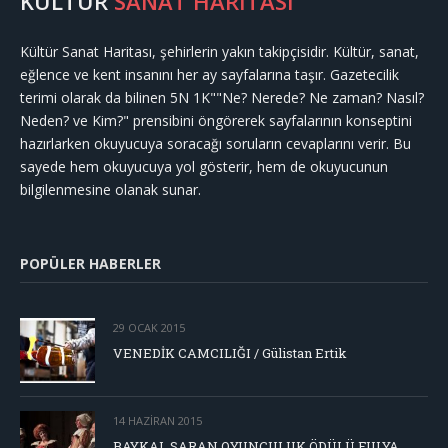
KÜLTÜR
SANAT HARİTASI
Kültür Sanat Haritası, şehirlerin yakın takipçisidir. Kültür, sanat,
eğlence ve kent insanını her ay sayfalarına taşır. Gazetecilik
terimi olarak da bilinen 5N 1K""Ne? Nerede? Ne zaman? Nasıl?
Neden? ve Kim?" prensibini öngörerek sayfalarının konseptini
hazırlarken okuyucuya soracağı soruların cevaplarını verir. Bu
sayede hem okuyucuya yol gösterir, hem de okuyucunun
bilgilenmesine olanak sunar.
POPÜLER HABERLER
29 OCAK 2015
VENEDİK CAMCILIĞI / Gülistan Ertik
14 HAZIRAN 2015
BAYKAL SARAN OYUNCULUK ÖDÜLÜ FULYA