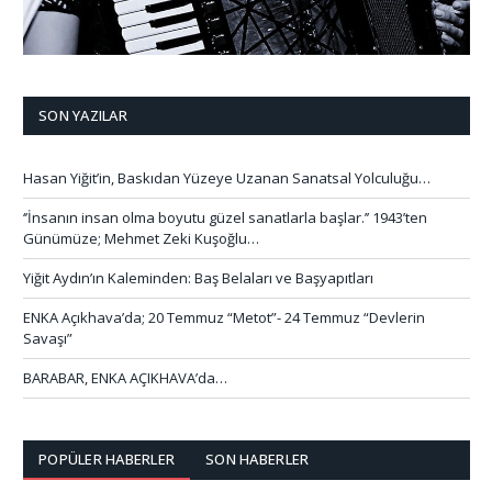
SON YAZILAR
Hasan Yiğit’in, Baskıdan Yüzeye Uzanan Sanatsal Yolculuğu…
‘’İnsanın insan olma boyutu güzel sanatlarla başlar.’’ 1943’ten
Günümüze; Mehmet Zeki Kuşoğlu…
Yiğit Aydın’ın Kaleminden: Baş Belaları ve Başyapıtları
ENKA Açıkhava’da; 20 Temmuz “Metot”- 24 Temmuz “Devlerin
Savaşı”
BARABAR, ENKA AÇIKHAVA’da…
POPÜLER HABERLER
SON HABERLER