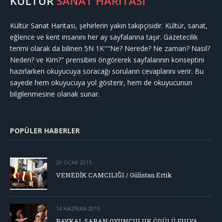
KÜLTÜR
SANAT HARİTASI
Kültür Sanat Haritası, şehirlerin yakın takipçisidir. Kültür, sanat,
eğlence ve kent insanını her ay sayfalarına taşır. Gazetecilik
terimi olarak da bilinen 5N 1K""Ne? Nerede? Ne zaman? Nasıl?
Neden? ve Kim?" prensibini öngörerek sayfalarının konseptini
hazırlarken okuyucuya soracağı soruların cevaplarını verir. Bu
sayede hem okuyucuya yol gösterir, hem de okuyucunun
bilgilenmesine olanak sunar.
POPÜLER HABERLER
29 OCAK 2015
VENEDİK CAMCILIĞI / Gülistan Ertik
14 HAZIRAN 2015
BAYKAL SARAN OYUNCULUK ÖDÜLÜ FULYA