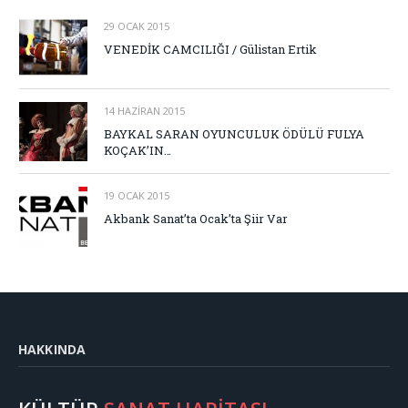
29 OCAK 2015
VENEDİK CAMCILIĞI / Gülistan Ertik
14 HAZIRAN 2015
BAYKAL SARAN OYUNCULUK ÖDÜLÜ FULYA
KOÇAK’IN…
19 OCAK 2015
Akbank Sanat’ta Ocak’ta Şiir Var
HAKKINDA