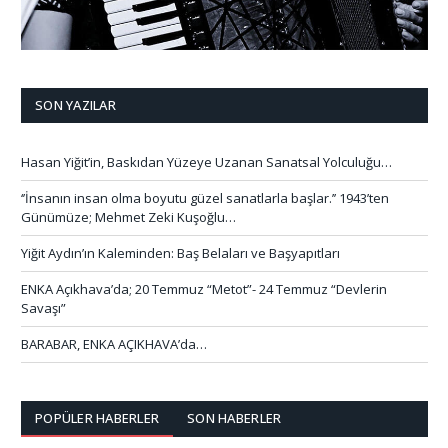
SON YAZILAR
Hasan Yiğit’in, Baskıdan Yüzeye Uzanan Sanatsal Yolculuğu…
‘’İnsanın insan olma boyutu güzel sanatlarla başlar.’’ 1943’ten
Günümüze; Mehmet Zeki Kuşoğlu…
Yiğit Aydın’ın Kaleminden: Baş Belaları ve Başyapıtları
ENKA Açıkhava’da; 20 Temmuz “Metot”- 24 Temmuz “Devlerin
Savaşı”
BARABAR, ENKA AÇIKHAVA’da…
POPÜLER HABERLER
SON HABERLER