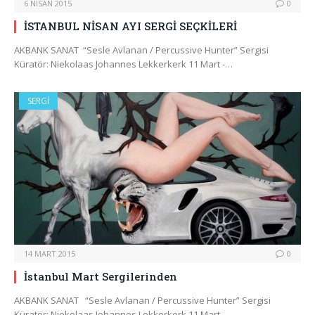
6 NISAN 2015
0
İSTANBUL NİSAN AYI SERGİ SEÇKİLERİ
AKBANK SANAT “Sesle Avlanan / Percussive Hunter” Sergisi
Küratör: Niekolaas Johannes Lekkerkerk 11 Mart -…
SERGI
14 MART 2015
0
İstanbul Mart Sergilerinden
AKBANK SANAT “Sesle Avlanan / Percussive Hunter” Sergisi
Küratör: Niekolaas Johannes Lekkerkerk 11 Mart…