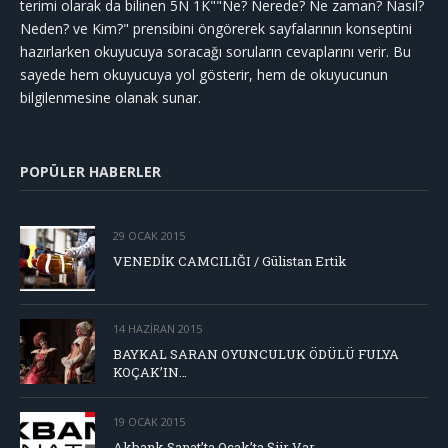
terimi olarak da bilinen 5N 1K""Ne? Nerede? Ne zaman? Nasıl?
Neden? ve Kim?" prensibini öngörerek sayfalarının konseptini
hazırlarken okuyucuya soracağı soruların cevaplarını verir. Bu
sayede hem okuyucuya yol gösterir, hem de okuyucunun
bilgilenmesine olanak sunar.
POPÜLER HABERLER
29 OCAK 2015
VENEDİK CAMCILIĞI / Gülistan Ertik
14 HAZIRAN 2015
BAYKAL SARAN OYUNCULUK ÖDÜLÜ FULYA
KOÇAK’IN…
19 OCAK 2015
Akbank Sanat’ta Ocak’ta Şiir Var