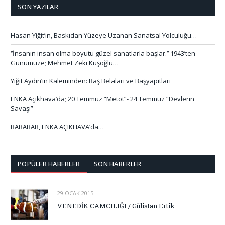
SON YAZILAR
Hasan Yiğit’in, Baskıdan Yüzeye Uzanan Sanatsal Yolculuğu…
‘’İnsanın insan olma boyutu güzel sanatlarla başlar.’’ 1943’ten
Günümüze; Mehmet Zeki Kuşoğlu…
Yiğit Aydın’ın Kaleminden: Baş Belaları ve Başyapıtları
ENKA Açıkhava’da; 20 Temmuz “Metot”- 24 Temmuz “Devlerin
Savaşı”
BARABAR, ENKA AÇIKHAVA’da…
POPÜLER HABERLER
SON HABERLER
29 OCAK 2015
VENEDİK CAMCILIĞI / Gülistan Ertik