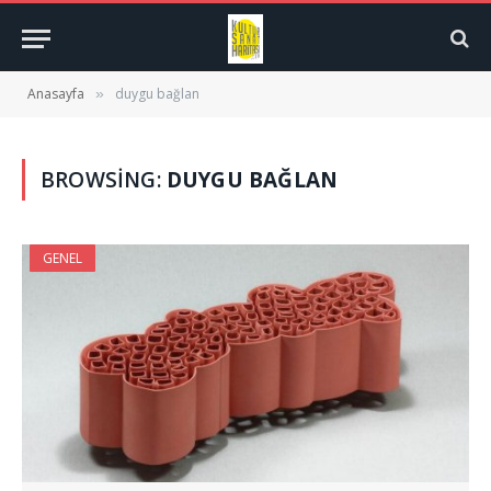
Anasayfa
duygu bağlan
»
BROWSING:
DUYGU BAĞLAN
GENEL