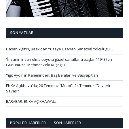
SON YAZILAR
Hasan Yiğit’in, Baskıdan Yüzeye Uzanan Sanatsal Yolculuğu…
‘’İnsanın insan olma boyutu güzel sanatlarla başlar.’’ 1943’ten
Günümüze; Mehmet Zeki Kuşoğlu…
Yiğit Aydın’ın Kaleminden: Baş Belaları ve Başyapıtları
ENKA Açıkhava’da; 20 Temmuz “Metot”- 24 Temmuz “Devlerin
Savaşı”
BARABAR, ENKA AÇIKHAVA’da…
POPÜLER HABERLER
SON HABERLER