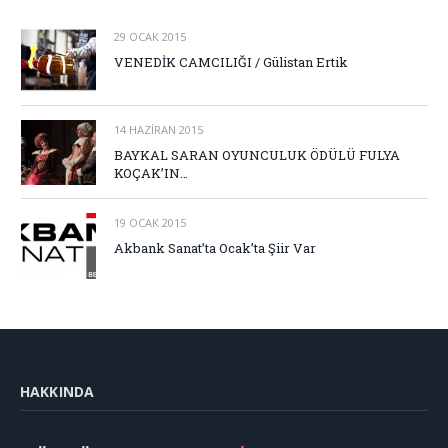
29 OCAK 2015
VENEDİK CAMCILIĞI / Gülistan Ertik
14 HAZIRAN 2015
BAYKAL SARAN OYUNCULUK ÖDÜLÜ FULYA
KOÇAK’IN…
19 OCAK 2015
Akbank Sanat’ta Ocak’ta Şiir Var
HAKKINDA