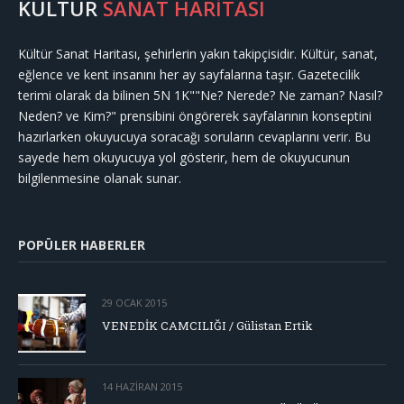
KÜLTÜR
SANAT HARİTASI
Kültür Sanat Haritası, şehirlerin yakın takipçisidir. Kültür, sanat,
eğlence ve kent insanını her ay sayfalarına taşır. Gazetecilik
terimi olarak da bilinen 5N 1K""Ne? Nerede? Ne zaman? Nasıl?
Neden? ve Kim?" prensibini öngörerek sayfalarının konseptini
hazırlarken okuyucuya soracağı soruların cevaplarını verir. Bu
sayede hem okuyucuya yol gösterir, hem de okuyucunun
bilgilenmesine olanak sunar.
POPÜLER HABERLER
29 OCAK 2015
VENEDİK CAMCILIĞI / Gülistan Ertik
14 HAZIRAN 2015