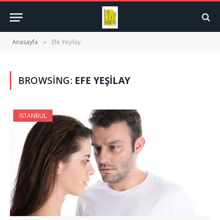
Anasayfa
Efe Yeşilay
»
BROWSING:
EFE YEŞILAY
İSTANBUL