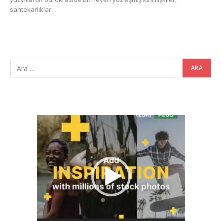
sahtekarlıklar…
Video
oynatıcı