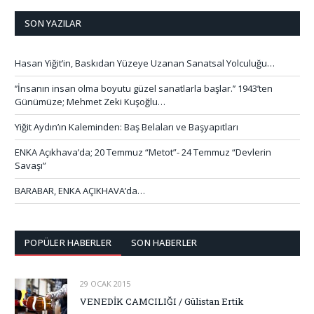
SON YAZILAR
Hasan Yiğit’in, Baskıdan Yüzeye Uzanan Sanatsal Yolculuğu…
‘’İnsanın insan olma boyutu güzel sanatlarla başlar.’’ 1943’ten
Günümüze; Mehmet Zeki Kuşoğlu…
Yiğit Aydın’ın Kaleminden: Baş Belaları ve Başyapıtları
ENKA Açıkhava’da; 20 Temmuz “Metot”- 24 Temmuz “Devlerin
Savaşı”
BARABAR, ENKA AÇIKHAVA’da…
POPÜLER HABERLER
SON HABERLER
29 OCAK 2015
VENEDİK CAMCILIĞI / Gülistan Ertik