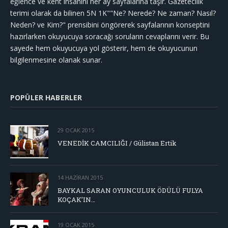
eğlence ve kent insanını her ay sayfalarına taşır. Gazetecilik
terimi olarak da bilinen 5N 1K""Ne? Nerede? Ne zaman? Nasıl?
Neden? ve Kim?" prensibini öngörerek sayfalarının konseptini
hazırlarken okuyucuya soracağı soruların cevaplarını verir. Bu
sayede hem okuyucuya yol gösterir, hem de okuyucunun
bilgilenmesine olanak sunar.
POPÜLER HABERLER
29 OCAK 2015
VENEDİK CAMCILIĞI / Gülistan Ertik
14 HAZIRAN 2015
BAYKAL SARAN OYUNCULUK ÖDÜLÜ FULYA
KOÇAK’IN…
19 OCAK 2015