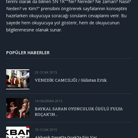
terimi olarak da bilinen 5N 1K""Ne? Nerede? Ne zaman? Nasıl?
Neden? ve Kim?" prensibini öngörerek sayfalarının konseptini
hazırlarken okuyucuya soracağı soruların cevaplarını verir. Bu
sayede hem okuyucuya yol gösterir, hem de okuyucunun
bilgilenmesine olanak sunar.
POPÜLER HABERLER
29 OCAK 2015
VENEDİK CAMCILIĞI / Gülistan Ertik
14 HAZIRAN 2015
BAYKAL SARAN OYUNCULUK ÖDÜLÜ FULYA
KOÇAK’IN…
19 OCAK 2015
Akbank Sanat’ta Ocak’ta Şiir Var