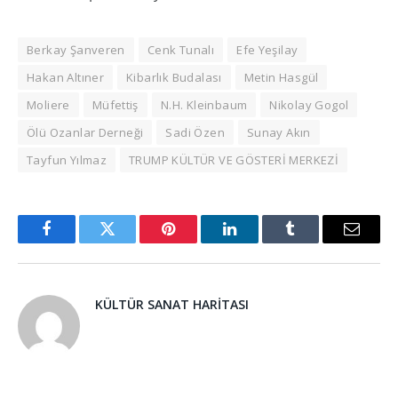
Berkay Şanveren
Cenk Tunalı
Efe Yeşilay
Hakan Altıner
Kibarlık Budalası
Metin Hasgül
Moliere
Müfettiş
N.H. Kleinbaum
Nikolay Gogol
Ölü Ozanlar Derneği
Sadi Özen
Sunay Akın
Tayfun Yılmaz
TRUMP KÜLTÜR VE GÖSTERİ MERKEZİ
Facebook
Twitter
Pinterest
LinkedIn
Tumblr
Email
KÜLTÜR SANAT HARITASI