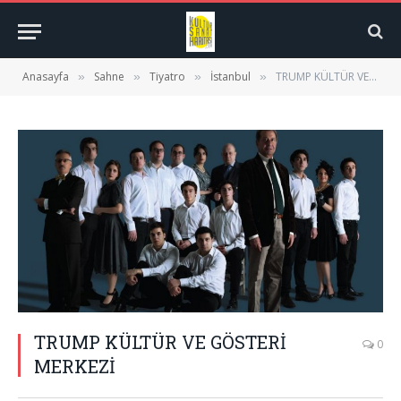
Anasayfa
Sahne
Tiyatro
İstanbul
TRUMP KÜLTÜR VE GÖSTERİ MERKEZİ
»
»
»
»
TRUMP KÜLTÜR VE GÖSTERİ
0
MERKEZİ