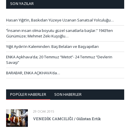
SON YAZILAR
Hasan Yiğit’in, Baskıdan Yüzeye Uzanan Sanatsal Yolculuğu…
‘’İnsanın insan olma boyutu güzel sanatlarla başlar.’’ 1943’ten
Günümüze; Mehmet Zeki Kuşoğlu…
Yiğit Aydın’ın Kaleminden: Baş Belaları ve Başyapıtları
ENKA Açıkhava’da; 20 Temmuz “Metot”- 24 Temmuz “Devlerin
Savaşı”
BARABAR, ENKA AÇIKHAVA’da…
POPÜLER HABERLER
SON HABERLER
29 OCAK 2015
VENEDİK CAMCILIĞI / Gülistan Ertik