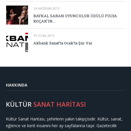
14 HAZIRAN 2015
BAYKAL SARAN OYUNCULUK ÖDÜLÜ FULYA
KOÇAK’IN…
19 OCAK 2015
Akbank Sanat’ta Ocak’ta Şiir Var
HAKKINDA
KÜLTÜR
SANAT HARİTASI
Kültür Sanat Haritası, şehirlerin yakın takipçisidir. Kültür, sanat,
eğlence ve kent insanını her ay sayfalarına taşır. Gazetecilik