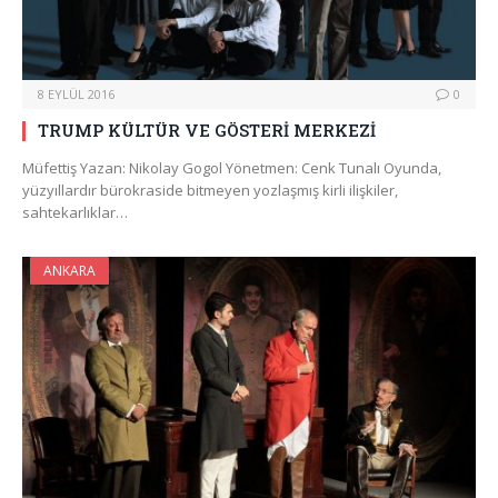
8 EYLÜL 2016
0
TRUMP KÜLTÜR VE GÖSTERİ MERKEZİ
Müfettiş Yazan: Nikolay Gogol Yönetmen: Cenk Tunalı Oyunda,
yüzyıllardır bürokraside bitmeyen yozlaşmış kirli ilişkiler,
sahtekarlıklar…
ANKARA