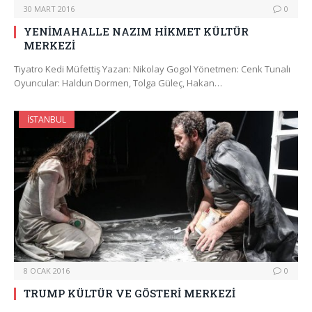
30 MART 2016
0
YENİMAHALLE NAZIM HİKMET KÜLTÜR
MERKEZİ
Tiyatro Kedi Müfettiş Yazan: Nikolay Gogol Yönetmen: Cenk Tunalı
Oyuncular: Haldun Dormen, Tolga Güleç, Hakan…
İSTANBUL
8 OCAK 2016
0
TRUMP KÜLTÜR VE GÖSTERİ MERKEZİ