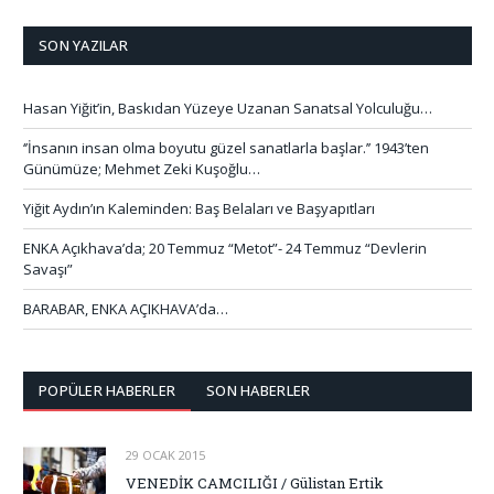
SON YAZILAR
Hasan Yiğit’in, Baskıdan Yüzeye Uzanan Sanatsal Yolculuğu…
‘’İnsanın insan olma boyutu güzel sanatlarla başlar.’’ 1943’ten
Günümüze; Mehmet Zeki Kuşoğlu…
Yiğit Aydın’ın Kaleminden: Baş Belaları ve Başyapıtları
ENKA Açıkhava’da; 20 Temmuz “Metot”- 24 Temmuz “Devlerin
Savaşı”
BARABAR, ENKA AÇIKHAVA’da…
POPÜLER HABERLER
SON HABERLER
29 OCAK 2015
VENEDİK CAMCILIĞI / Gülistan Ertik