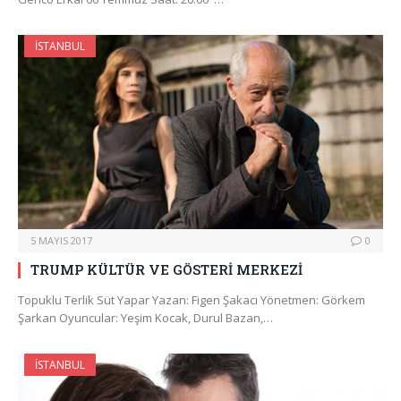
İSTANBUL
5 MAYIS 2017
0
TRUMP KÜLTÜR VE GÖSTERİ MERKEZİ
Topuklu Terlik Süt Yapar Yazan: Figen Şakacı Yönetmen: Görkem
Şarkan Oyuncular: Yeşim Kocak, Durul Bazan,…
İSTANBUL