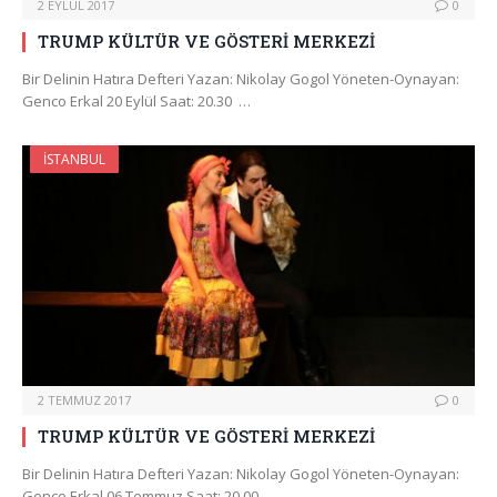
2 EYLÜL 2017
0
TRUMP KÜLTÜR VE GÖSTERİ MERKEZİ
Bir Delinin Hatıra Defteri Yazan: Nikolay Gogol Yöneten-Oynayan:
Genco Erkal 20 Eylül Saat: 20.30 …
İSTANBUL
2 TEMMUZ 2017
0
TRUMP KÜLTÜR VE GÖSTERİ MERKEZİ
Bir Delinin Hatıra Defteri Yazan: Nikolay Gogol Yöneten-Oynayan:
Genco Erkal 06 Temmuz Saat: 20.00 …