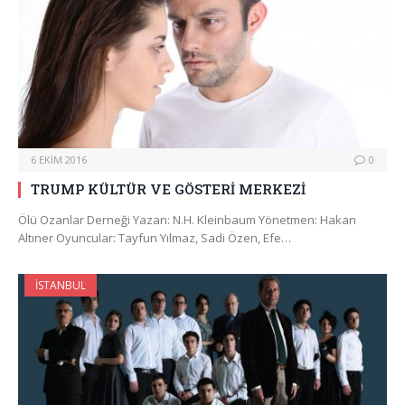
6 EKIM 2016
0
TRUMP KÜLTÜR VE GÖSTERİ MERKEZİ
Ölü Ozanlar Derneği Yazan: N.H. Kleinbaum Yönetmen: Hakan
Altıner Oyuncular: Tayfun Yılmaz, Sadi Özen, Efe…
İSTANBUL