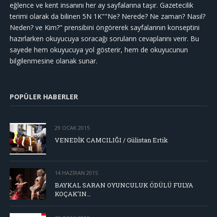
eğlence ve kent insanını her ay sayfalarına taşır. Gazetecilik
terimi olarak da bilinen 5N 1K""Ne? Nerede? Ne zaman? Nasıl?
Neden? ve Kim?" prensibini öngörerek sayfalarının konseptini
hazırlarken okuyucuya soracağı soruların cevaplarını verir. Bu
sayede hem okuyucuya yol gösterir, hem de okuyucunun
bilgilenmesine olanak sunar.
POPÜLER HABERLER
29 OCAK 2015
VENEDİK CAMCILIĞI / Gülistan Ertik
14 HAZIRAN 2015
BAYKAL SARAN OYUNCULUK ÖDÜLÜ FULYA
KOÇAK’IN…