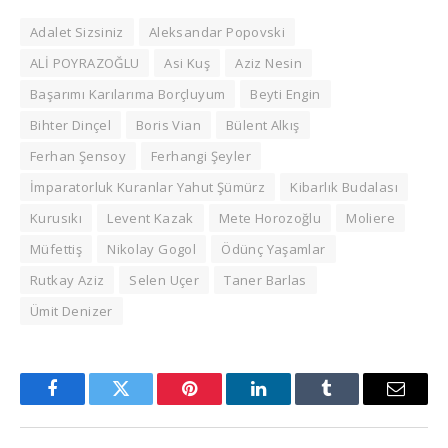
Adalet Sizsiniz
Aleksandar Popovski
ALİ POYRAZOĞLU
Asi Kuş
Aziz Nesin
Başarımı Karılarıma Borçluyum
Beyti Engin
Bihter Dinçel
Boris Vian
Bülent Alkış
Ferhan Şensoy
Ferhangi Şeyler
İmparatorluk Kuranlar Yahut Şümürz
Kibarlık Budalası
Kurusıkı
Levent Kazak
Mete Horozoğlu
Moliere
Müfettiş
Nikolay Gogol
Ödünç Yaşamlar
Rutkay Aziz
Selen Uçer
Taner Barlas
Ümit Denizer
Facebook
Twitter
Pinterest
LinkedIn
Tumblr
Email