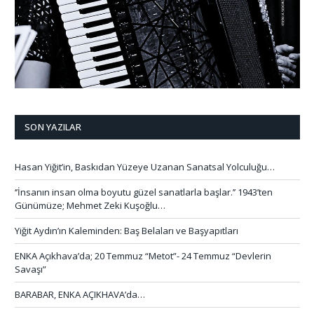
SON YAZILAR
Hasan Yiğit’in, Baskıdan Yüzeye Uzanan Sanatsal Yolculuğu…
‘’İnsanın insan olma boyutu güzel sanatlarla başlar.’’ 1943’ten
Günümüze; Mehmet Zeki Kuşoğlu…
Yiğit Aydın’ın Kaleminden: Baş Belaları ve Başyapıtları
ENKA Açıkhava’da; 20 Temmuz “Metot”- 24 Temmuz “Devlerin
Savaşı”
BARABAR, ENKA AÇIKHAVA’da…