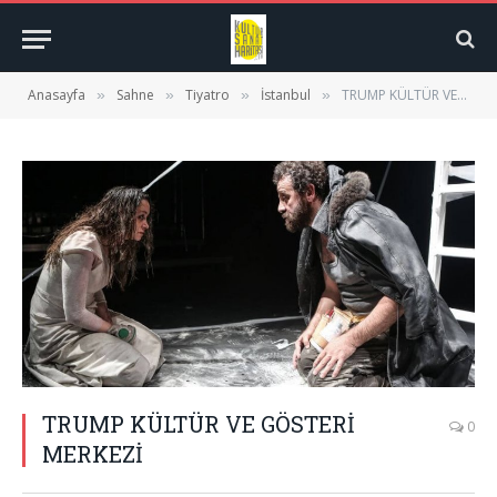
Anasayfa
Sahne
Tiyatro
İstanbul
TRUMP KÜLTÜR VE GÖSTERİ MERKEZİ
»
»
»
»
TRUMP KÜLTÜR VE GÖSTERİ
0
MERKEZİ