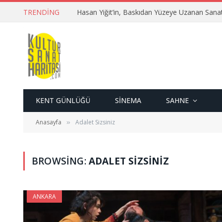
TRENDING
Hasan Yiğit’in, Baskıdan Yüzeye Uzanan Sana
KENT GÜNLÜĞÜ
SINEMA
SAHNE
Anasayfa
Adalet Sizsiniz
»
BROWSING:
ADALET SIZSINIZ
ANKARA