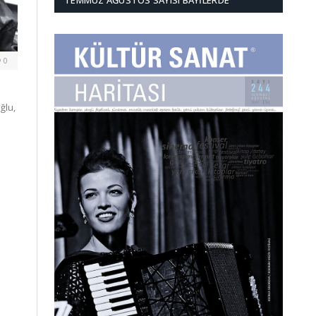
TEMMUZ AĞUSTOS SAYISI BAYILERDE
0
ğlu,