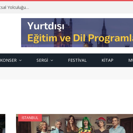
tsal Yolculuğu…
KONSER
SERGI
FESTIVAL
KITAP
M
İSTANBUL