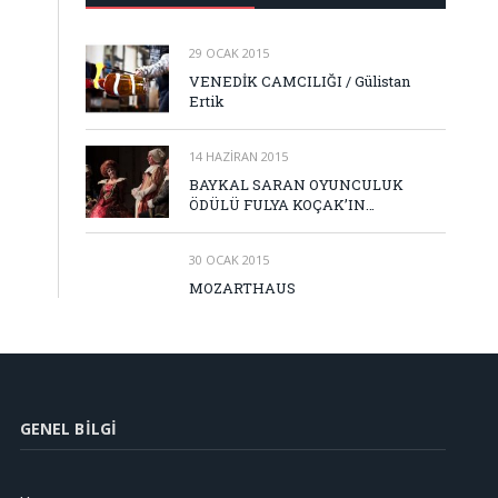
29 OCAK 2015
VENEDİK CAMCILIĞI / Gülistan
Ertik
14 HAZIRAN 2015
BAYKAL SARAN OYUNCULUK
ÖDÜLÜ FULYA KOÇAK’IN…
30 OCAK 2015
MOZARTHAUS
GENEL BILGI