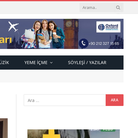
ÜZIK
YEME İÇME
SÖYLEŞI / YAZILAR
Video
oynatıcı