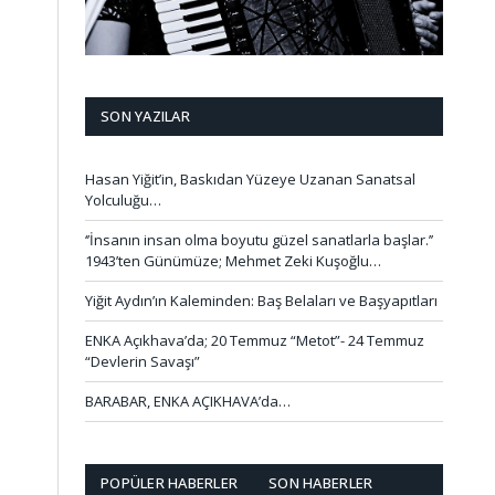
SON YAZILAR
Hasan Yiğit’in, Baskıdan Yüzeye Uzanan Sanatsal
Yolculuğu…
‘’İnsanın insan olma boyutu güzel sanatlarla başlar.’’
1943’ten Günümüze; Mehmet Zeki Kuşoğlu…
Yiğit Aydın’ın Kaleminden: Baş Belaları ve Başyapıtları
ENKA Açıkhava’da; 20 Temmuz “Metot”- 24 Temmuz
“Devlerin Savaşı”
BARABAR, ENKA AÇIKHAVA’da…
POPÜLER HABERLER
SON HABERLER