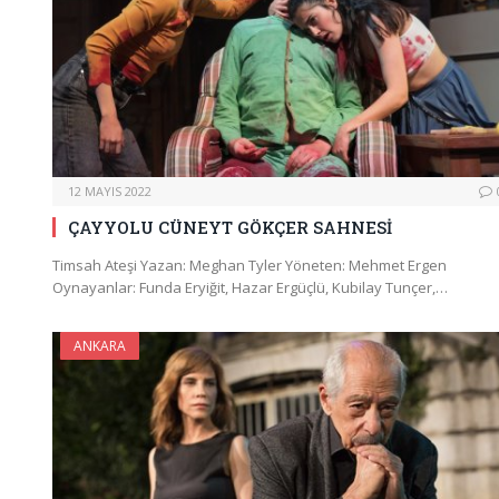
12 MAYIS 2022
ÇAYYOLU CÜNEYT GÖKÇER SAHNESİ
Timsah Ateşi Yazan: Meghan Tyler Yöneten: Mehmet Ergen
Oynayanlar: Funda Eryiğit, Hazar Ergüçlü, Kubilay Tunçer,…
ANKARA