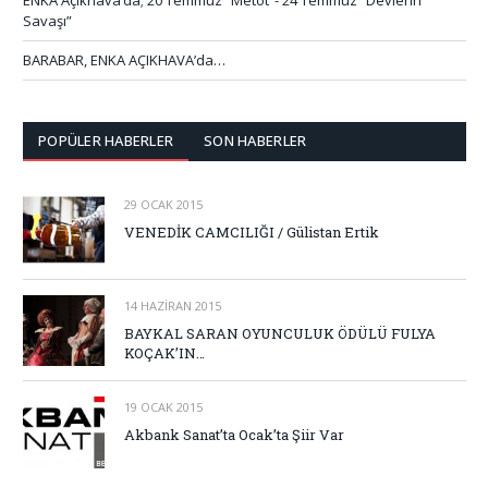
Savaşı”
BARABAR, ENKA AÇIKHAVA’da…
POPÜLER HABERLER
SON HABERLER
29 OCAK 2015
VENEDİK CAMCILIĞI / Gülistan Ertik
14 HAZIRAN 2015
BAYKAL SARAN OYUNCULUK ÖDÜLÜ FULYA
KOÇAK’IN…
19 OCAK 2015
Akbank Sanat’ta Ocak’ta Şiir Var