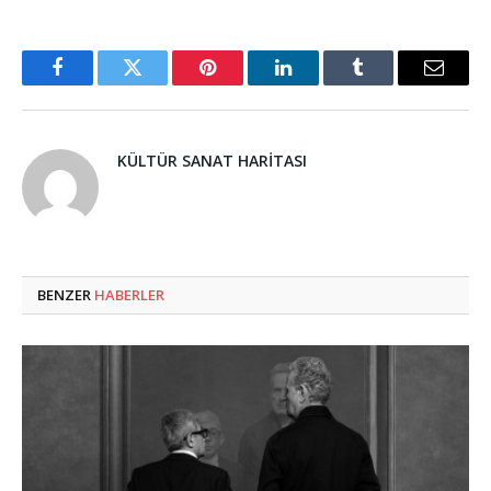
Facebook
Twitter
Pinterest
LinkedIn
Tumblr
Email
KÜLTÜR SANAT HARITASI
BENZER
HABERLER