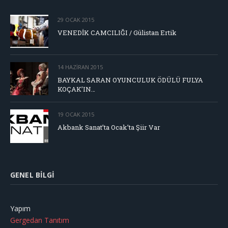
29 OCAK 2015
VENEDİK CAMCILIĞI / Gülistan Ertik
14 HAZIRAN 2015
BAYKAL SARAN OYUNCULUK ÖDÜLÜ FULYA
KOÇAK’IN…
19 OCAK 2015
Akbank Sanat’ta Ocak’ta Şiir Var
GENEL BILGI
Yapım
Gergedan Tanıtım