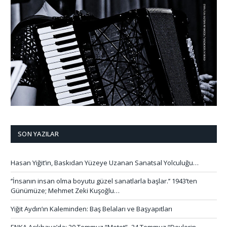
SON YAZILAR
Hasan Yiğit’in, Baskıdan Yüzeye Uzanan Sanatsal Yolculuğu…
‘’İnsanın insan olma boyutu güzel sanatlarla başlar.’’ 1943’ten
Günümüze; Mehmet Zeki Kuşoğlu…
Yiğit Aydın’ın Kaleminden: Baş Belaları ve Başyapıtları
ENKA Açıkhava’da; 20 Temmuz “Metot”- 24 Temmuz “Devlerin