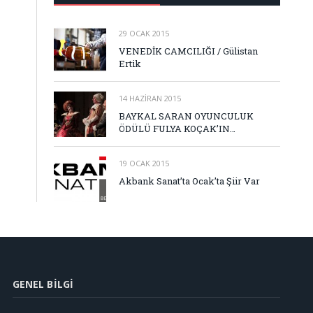
29 OCAK 2015
VENEDİK CAMCILIĞI / Gülistan
Ertik
14 HAZIRAN 2015
BAYKAL SARAN OYUNCULUK
ÖDÜLÜ FULYA KOÇAK’IN…
19 OCAK 2015
Akbank Sanat’ta Ocak’ta Şiir Var
GENEL BILGI