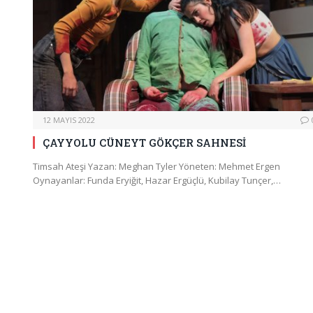
12 MAYIS 2022
ÇAYYOLU CÜNEYT GÖKÇER SAHNESİ
Timsah Ateşi Yazan: Meghan Tyler Yöneten: Mehmet Ergen
Oynayanlar: Funda Eryiğit, Hazar Ergüçlü, Kubilay Tunçer,…