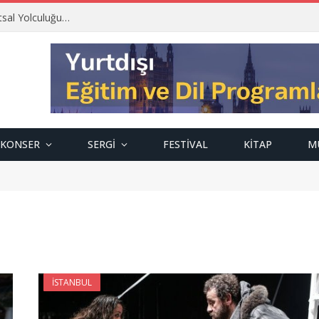
tsal Yolculuğu…
KONSER
SERGI
FESTIVAL
KITAP
M
İSTANBUL