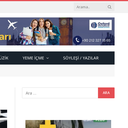
ÜZIK
YEME İÇME
SÖYLEŞI / YAZILAR
Video
oynatıcı