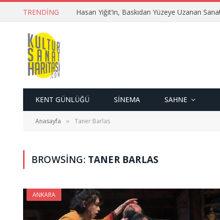
TRENDING
Hasan Yiğit’in, Baskıdan Yüzeye Uzanan Sana
KENT GÜNLÜĞÜ
SINEMA
SAHNE
Anasayfa
Taner Barlas
»
BROWSING:
TANER BARLAS
ANKARA