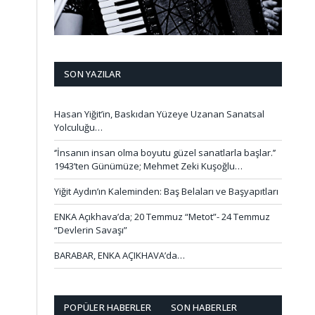
SON YAZILAR
Hasan Yiğit’in, Baskıdan Yüzeye Uzanan Sanatsal
Yolculuğu…
‘’İnsanın insan olma boyutu güzel sanatlarla başlar.’’
1943’ten Günümüze; Mehmet Zeki Kuşoğlu…
Yiğit Aydın’ın Kaleminden: Baş Belaları ve Başyapıtları
ENKA Açıkhava’da; 20 Temmuz “Metot”- 24 Temmuz
“Devlerin Savaşı”
BARABAR, ENKA AÇIKHAVA’da…
POPÜLER HABERLER
SON HABERLER