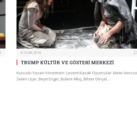
0
8 OCAK 2016
TRUMP KÜLTÜR VE GÖSTERİ MERKEZİ
Kurusıkı Yazan-Yönetmen: Levent Kazak Oyuncular: Mete Horozo
Selen Uçer, Beyti Engin, Bülent Alkış, Bihter Dinçel…