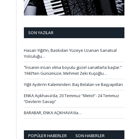
SON YAZILAR
Hasan Yiğit’in, Baskıdan Yüzeye Uzanan Sanatsal
Yolculuğu…
‘’İnsanın insan olma boyutu güzel sanatlarla başlar.’’
1943’ten Günümüze; Mehmet Zeki Kuşoğlu…
Yiğit Aydın’ın Kaleminden: Baş Belaları ve Başyapıtları
ENKA Açıkhava’da; 20 Temmuz “Metot”- 24 Temmuz
“Devlerin Savaşı”
BARABAR, ENKA AÇIKHAVA’da…
POPÜLER HABERLER
SON HABERLER