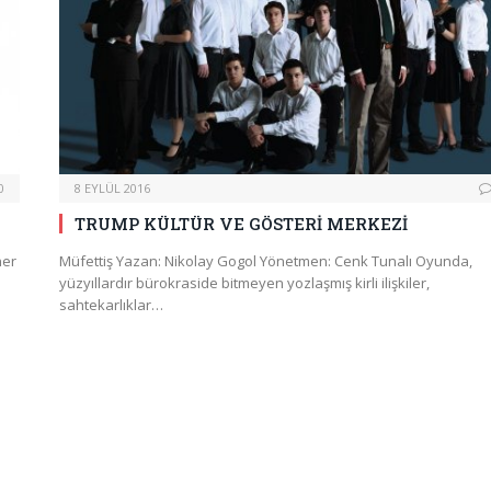
0
8 EYLÜL 2016
TRUMP KÜLTÜR VE GÖSTERİ MERKEZİ
ner
Müfettiş Yazan: Nikolay Gogol Yönetmen: Cenk Tunalı Oyunda,
yüzyıllardır bürokraside bitmeyen yozlaşmış kirli ilişkiler,
sahtekarlıklar…