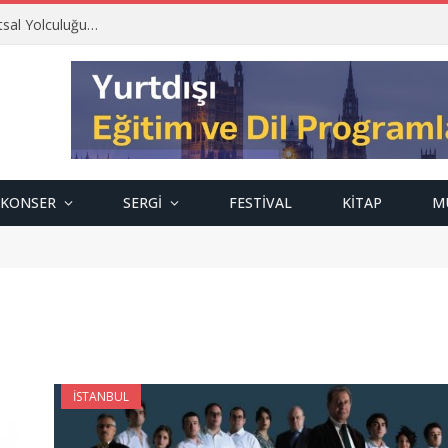
tsal Yolculuğu…
KONSER
SERGI
FESTIVAL
KITAP
M
İSTANBUL