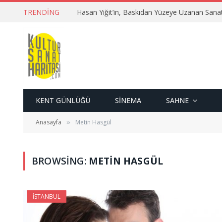
TRENDING
Hasan Yiğit’in, Baskıdan Yüzeye Uzanan Sana
KENT GÜNLÜĞÜ
SINEMA
SAHNE
Anasayfa
Metin Hasgül
»
BROWSING:
METIN HASGÜL
İSTANBUL