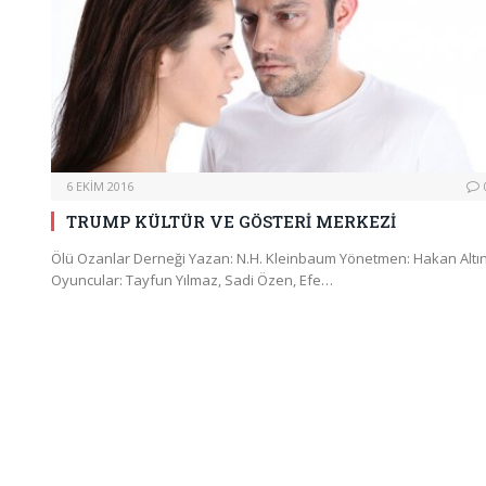
6 EKIM 2016
TRUMP KÜLTÜR VE GÖSTERİ MERKEZİ
Ölü Ozanlar Derneği Yazan: N.H. Kleinbaum Yönetmen: Hakan Altı
Oyuncular: Tayfun Yılmaz, Sadi Özen, Efe…