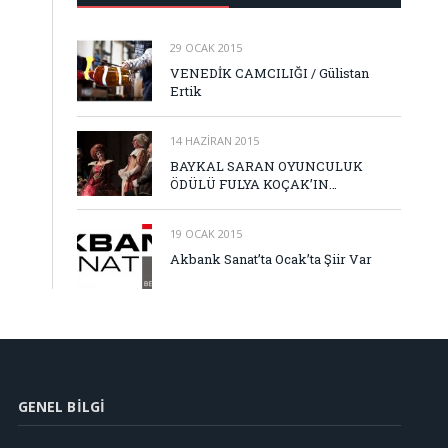
29 OCAK 2015
VENEDİK CAMCILIĞI / Gülistan
Ertik
14 HAZIRAN 2015
BAYKAL SARAN OYUNCULUK
ÖDÜLÜ FULYA KOÇAK’IN…
19 OCAK 2015
Akbank Sanat’ta Ocak’ta Şiir Var
GENEL BILGI