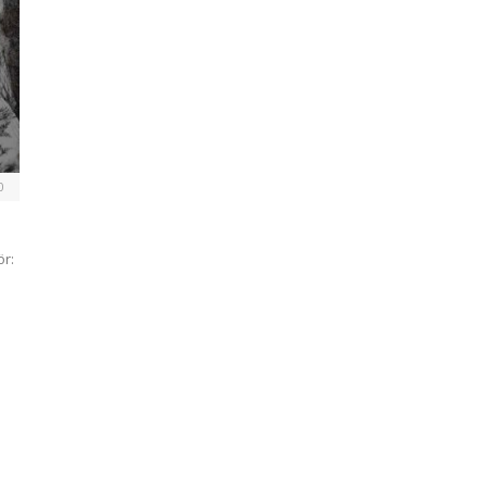
0
ör: