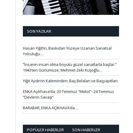
SON YAZILAR
Hasan Yiğit’in, Baskıdan Yüzeye Uzanan Sanatsal
Yolculuğu…
‘’İnsanın insan olma boyutu güzel sanatlarla başlar.’’
1943’ten Günümüze; Mehmet Zeki Kuşoğlu…
Yiğit Aydın’ın Kaleminden: Baş Belaları ve Başyapıtları
ENKA Açıkhava’da; 20 Temmuz “Metot”- 24 Temmuz
“Devlerin Savaşı”
BARABAR, ENKA AÇIKHAVA’da…
POPÜLER HABERLER
SON HABERLER