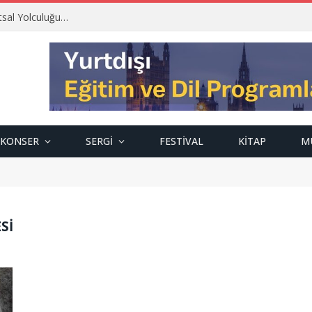
tsal Yolculuğu…
KONSER
SERGI
FESTIVAL
KITAP
M
Sİ