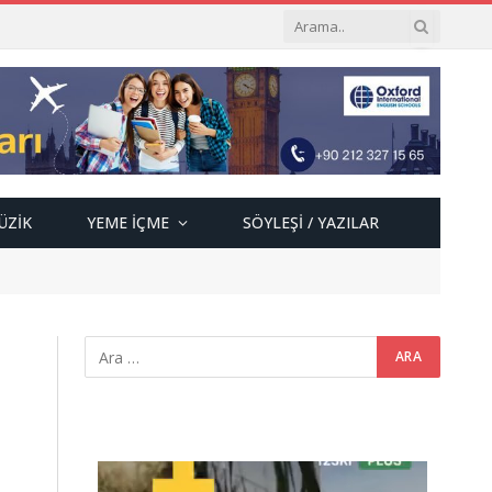
ÜZIK
YEME İÇME
SÖYLEŞI / YAZILAR
Video
oynatıcı