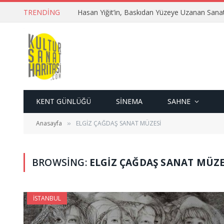
TRENDING
Hasan Yiğit’in, Baskıdan Yüzeye Uzanan Sana
KENT GÜNLÜĞÜ
SINEMA
SAHNE
Anasayfa
ELGİZ ÇAĞDAŞ SANAT MÜZESİ
»
BROWSING:
ELGİZ ÇAĞDAŞ SANAT MÜZE
İSTANBUL