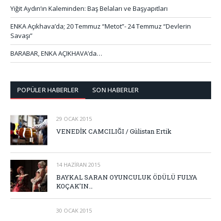
Yiğit Aydın’ın Kaleminden: Baş Belaları ve Başyapıtları
ENKA Açıkhava’da; 20 Temmuz “Metot”- 24 Temmuz “Devlerin
Savaşı”
BARABAR, ENKA AÇIKHAVA’da…
POPÜLER HABERLER
SON HABERLER
29 OCAK 2015
VENEDİK CAMCILIĞI / Gülistan Ertik
14 HAZIRAN 2015
BAYKAL SARAN OYUNCULUK ÖDÜLÜ FULYA
KOÇAK’IN…
30 OCAK 2015