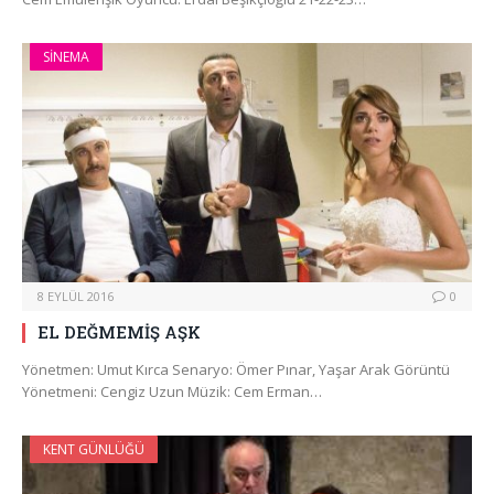
SINEMA
8 EYLÜL 2016
0
EL DEĞMEMİŞ AŞK
Yönetmen: Umut Kırca Senaryo: Ömer Pınar, Yaşar Arak Görüntü
Yönetmeni: Cengiz Uzun Müzik: Cem Erman…
KENT GÜNLÜĞÜ