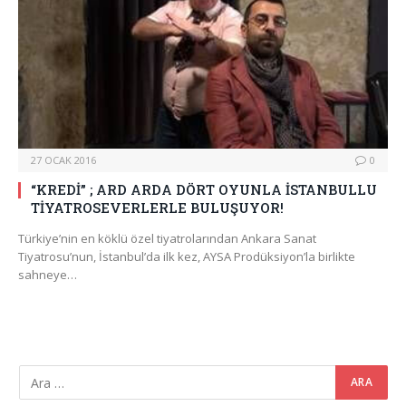
27 OCAK 2016
0
“KREDİ” ; ARD ARDA DÖRT OYUNLA İSTANBULLU
TİYATROSEVERLERLE BULUŞUYOR!
Türkiye’nin en köklü özel tiyatrolarından Ankara Sanat
Tiyatrosu’nun, İstanbul’da ilk kez, AYSA Prodüksiyon’la birlikte
sahneye…