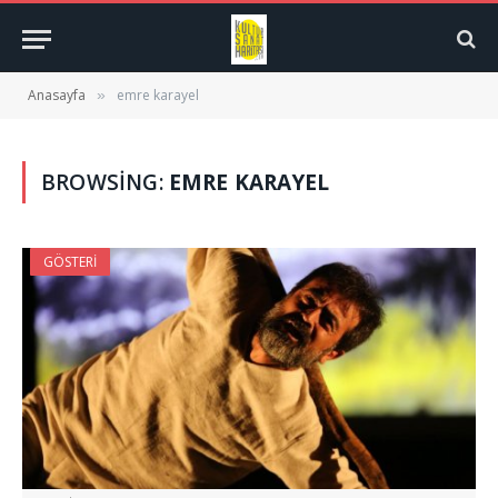
Anasayfa
emre karayel
»
BROWSING:
EMRE KARAYEL
GÖSTERI