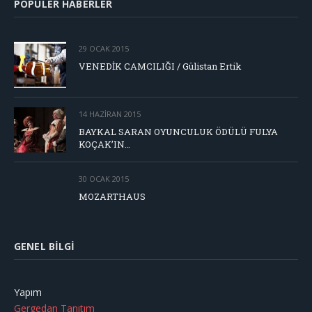
POPÜLER HABERLER
29 OCAK 2015
VENEDİK CAMCILIĞI / Gülistan Ertik
14 HAZIRAN 2015
BAYKAL SARAN OYUNCULUK ÖDÜLÜ FULYA
KOÇAK’IN…
30 OCAK 2015
MOZARTHAUS
GENEL BILGI
Yapım
Gergedan Tanıtım