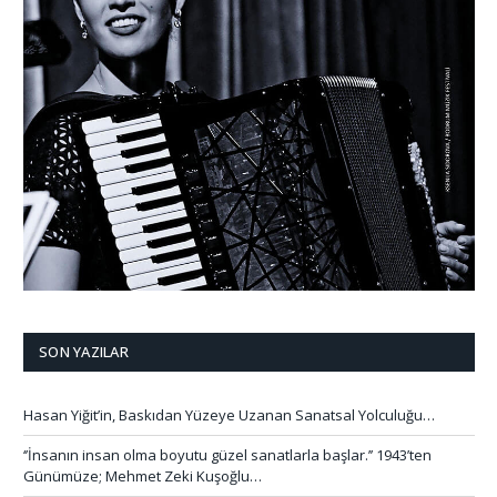
SON YAZILAR
Hasan Yiğit’in, Baskıdan Yüzeye Uzanan Sanatsal Yolculuğu…
‘’İnsanın insan olma boyutu güzel sanatlarla başlar.’’ 1943’ten
Günümüze; Mehmet Zeki Kuşoğlu…