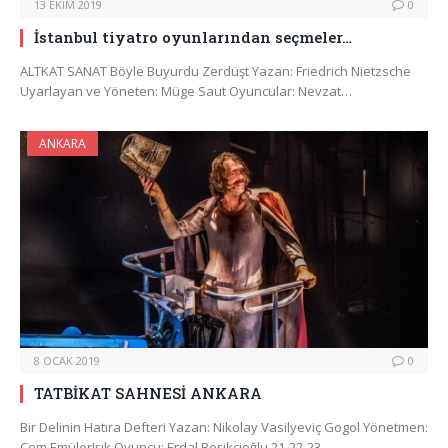
13 EKIM 2019
0
İstanbul tiyatro oyunlarından seçmeler…
ALTKAT SANAT Böyle Buyurdu Zerdüşt Yazan: Friedrich Nietzsche
Uyarlayan ve Yöneten: Müge Saut Oyuncular: Nevzat…
ANKARA
8 OCAK 2019
0
TATBİKAT SAHNESİ ANKARA
Bir Delinin Hatıra Defteri Yazan: Nikolay Vasilyeviç Gogol Yönetmen:
Cem EmülerIşık Oyuncu: Erdal Beşikçioğlu 21-22-23…