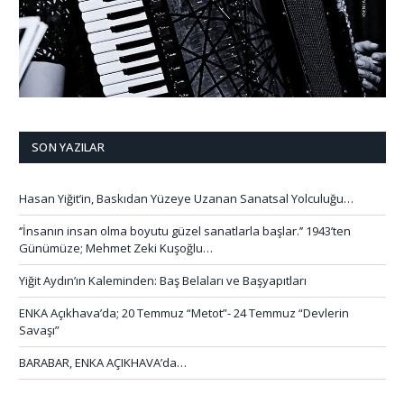
SON YAZILAR
Hasan Yiğit’in, Baskıdan Yüzeye Uzanan Sanatsal Yolculuğu…
‘’İnsanın insan olma boyutu güzel sanatlarla başlar.’’ 1943’ten
Günümüze; Mehmet Zeki Kuşoğlu…
Yiğit Aydın’ın Kaleminden: Baş Belaları ve Başyapıtları
ENKA Açıkhava’da; 20 Temmuz “Metot”- 24 Temmuz “Devlerin
Savaşı”
BARABAR, ENKA AÇIKHAVA’da…