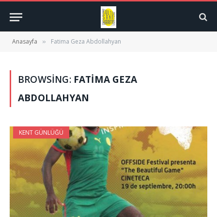
Anasayfa
Fatima Geza Abdollahyan
»
BROWSING:
FATIMA GEZA
ABDOLLAHYAN
KENT GÜNLÜĞÜ