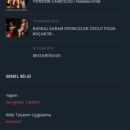
VENEDİK CAMCILIĞI / Gülistan Ertik
14 HAZIRAN 2015
BAYKAL SARAN OYUNCULUK ÖDÜLÜ FULYA
KOÇAK’IN…
30 OCAK 2015
MOZARTHAUS
GENEL BILGI
Yapım
Gergedan Tanıtım
Web Tasarım Uygulama
Ansolon