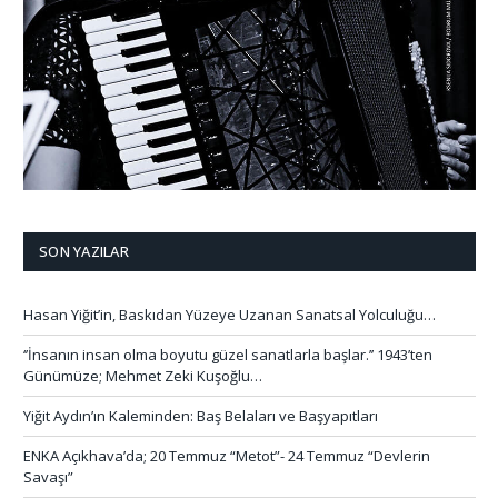
SON YAZILAR
Hasan Yiğit’in, Baskıdan Yüzeye Uzanan Sanatsal Yolculuğu…
‘’İnsanın insan olma boyutu güzel sanatlarla başlar.’’ 1943’ten
Günümüze; Mehmet Zeki Kuşoğlu…
Yiğit Aydın’ın Kaleminden: Baş Belaları ve Başyapıtları
ENKA Açıkhava’da; 20 Temmuz “Metot”- 24 Temmuz “Devlerin
Savaşı”