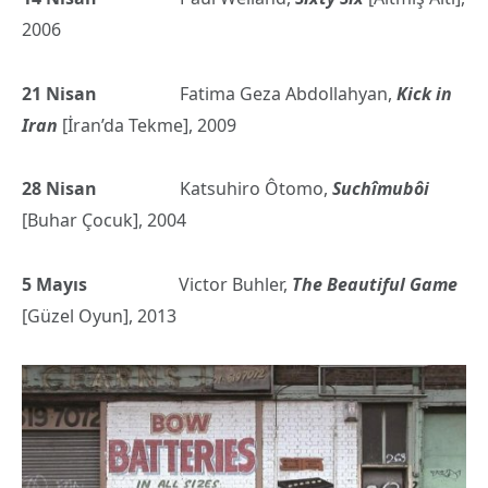
2006
21 Nisan
Fatima Geza Abdollahyan,
Kick in
Iran
[İran’da Tekme], 2009
28 Nisan
Katsuhiro Ôtomo,
Suchîmubôi
[Buhar Çocuk], 2004
5 Mayıs
Victor Buhler,
The Beautiful Game
[Güzel Oyun], 2013