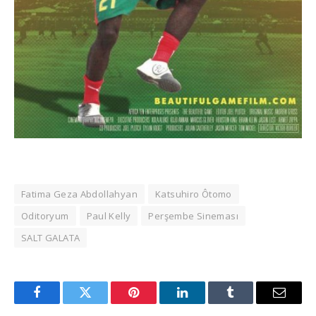
Fatima Geza Abdollahyan
Katsuhiro Ôtomo
Oditoryum
Paul Kelly
Perşembe Sineması
SALT GALATA
Facebook
Twitter
Pinterest
LinkedIn
Tumblr
Email