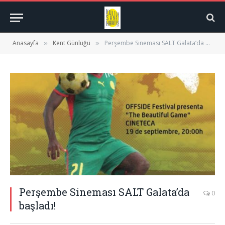
Anasayfa
Kent Günlüğü
Perşembe Sineması SALT Galata’da başladı!
»
»
Perşembe Sineması SALT Galata’da
0
başladı!