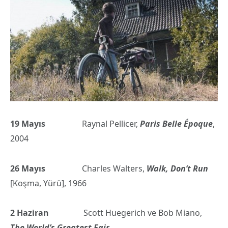
19 Mayıs
Raynal Pellicer,
Paris Belle
É
poque
,
2004
26 Mayıs
Charles Walters,
Walk, Don’t Run
[Koşma, Yürü], 1966
2 Haziran
Scott Huegerich ve Bob Miano,
The World’s Greatest Fair