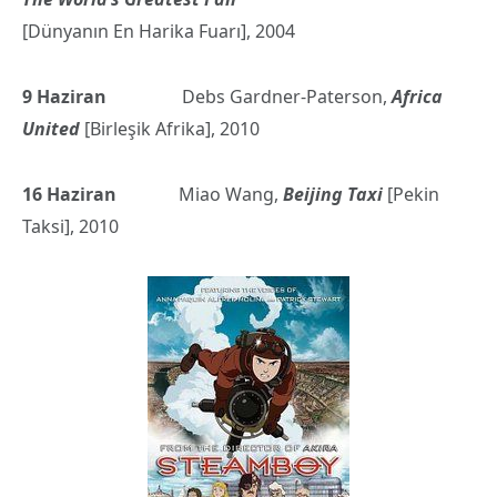
[Dünyanın En Harika Fuarı], 2004
9 Haziran
Debs Gardner-Paterson,
Africa
United
[Birleşik Afrika], 2010
16 Haziran
Miao Wang,
Beijing Taxi
[Pekin
Taksi], 2010