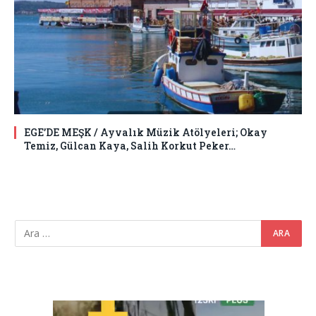
EGE’DE MEŞK / Ayvalık Müzik Atölyeleri; Okay
Temiz, Gülcan Kaya, Salih Korkut Peker…
Video