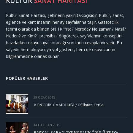
KÜLTÜR
SANAT HARİTASI
Kültür Sanat Haritası, şehirlerin yakın takipçisidir. Kültür, sanat,
eğlence ve kent insanını her ay sayfalarına taşır. Gazetecilik
terimi olarak da bilinen 5N 1K""Ne? Nerede? Ne zaman? Nasıl?
Neden? ve Kim?" prensibini öngörerek sayfalarının konseptini
hazırlarken okuyucuya soracağı soruların cevaplarını verir. Bu
sayede hem okuyucuya yol gösterir, hem de okuyucunun
bilgilenmesine olanak sunar.
POPÜLER HABERLER
29 OCAK 2015
VENEDİK CAMCILIĞI / Gülistan Ertik
14 HAZIRAN 2015
BAYKAL SARAN OYUNCULUK ÖDÜLÜ FULYA