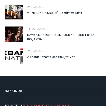
29 OCAK 2015
VENEDİK CAMCILIĞI / Gülistan Ertik
14 HAZIRAN 2015
BAYKAL SARAN OYUNCULUK ÖDÜLÜ FULYA
KOÇAK’IN…
19 OCAK 2015
Akbank Sanat’ta Ocak’ta Şiir Var
HAKKINDA