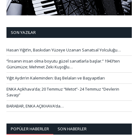
SON YAZILAR
Hasan Yiğit’in, Baskıdan Yüzeye Uzanan Sanatsal Yolculuğu…
‘’İnsanın insan olma boyutu güzel sanatlarla başlar.’’ 1943’ten
Günümüze; Mehmet Zeki Kuşoğlu…
Yiğit Aydın’ın Kaleminden: Baş Belaları ve Başyapıtları
ENKA Açıkhava’da; 20 Temmuz “Metot”- 24 Temmuz “Devlerin
Savaşı”
BARABAR, ENKA AÇIKHAVA’da…
POPÜLER HABERLER
SON HABERLER