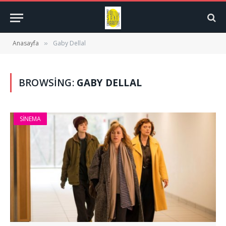
Anasayfa
Gaby Dellal
»
BROWSING:
GABY DELLAL
SINEMA