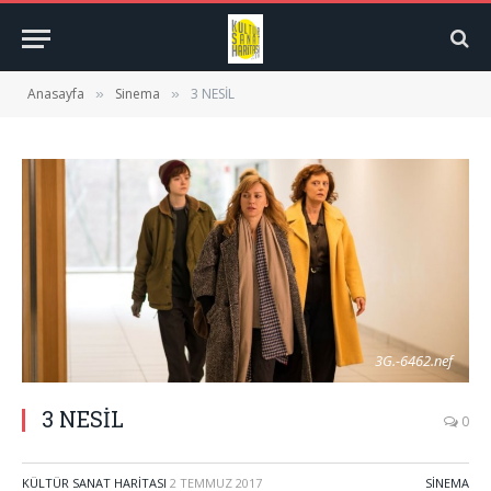
Anasayfa
Sinema
3 NESİL
»
»
3G.-6462.nef
3 NESİL
0
KÜLTÜR SANAT HARITASI
2 TEMMUZ 2017
SINEMA