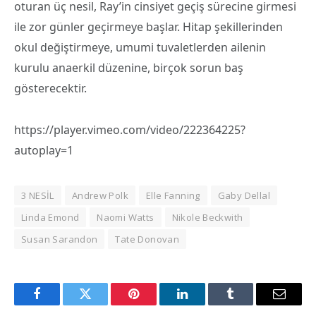
oturan üç nesil, Ray’in cinsiyet geçiş sürecine girmesi
ile zor günler geçirmeye başlar. Hitap şekillerinden
okul değiştirmeye, umumi tuvaletlerden ailenin
kurulu anaerkil düzenine, birçok sorun baş
gösterecektir.
https://player.vimeo.com/video/222364225?
autoplay=1
3 NESİL
Andrew Polk
Elle Fanning
Gaby Dellal
Linda Emond
Naomi Watts
Nikole Beckwith
Susan Sarandon
Tate Donovan
Facebook
Twitter
Pinterest
LinkedIn
Tumblr
Email