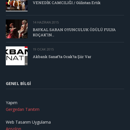
VENEDİK CAMCILIĞI / Gülistan Ertik
14 HAZIRAN 2015
BAYKAL SARAN OYUNCULUK ÖDÜLÜ FULYA
KOÇAK’IN…
19 OCAK 2015
Akbank Sanat’ta Ocak’ta Şiir Var
GENEL BILGI
Yapım
Gergedan Tanıtım
Web Tasarım Uygulama
Ansolon