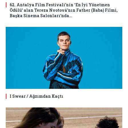
62. Antalya Film Festivali’nin ‘En İyi Yönetmen
Ödülü’ alan Tereza Nvotová’nın Father (Baba) Filmi,
Başka Sinema Salonları’nda…
I Swear / Ağzımdan Kaçtı