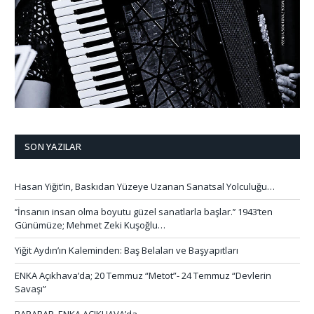
SON YAZILAR
Hasan Yiğit’in, Baskıdan Yüzeye Uzanan Sanatsal Yolculuğu…
‘’İnsanın insan olma boyutu güzel sanatlarla başlar.’’ 1943’ten
Günümüze; Mehmet Zeki Kuşoğlu…
Yiğit Aydın’ın Kaleminden: Baş Belaları ve Başyapıtları
ENKA Açıkhava’da; 20 Temmuz “Metot”- 24 Temmuz “Devlerin
Savaşı”
BARABAR, ENKA AÇIKHAVA’da…