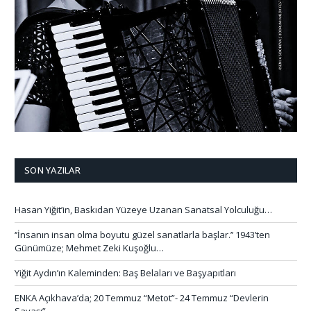
SON YAZILAR
Hasan Yiğit’in, Baskıdan Yüzeye Uzanan Sanatsal Yolculuğu…
‘’İnsanın insan olma boyutu güzel sanatlarla başlar.’’ 1943’ten
Günümüze; Mehmet Zeki Kuşoğlu…
Yiğit Aydın’ın Kaleminden: Baş Belaları ve Başyapıtları
ENKA Açıkhava’da; 20 Temmuz “Metot”- 24 Temmuz “Devlerin
Savaşı”