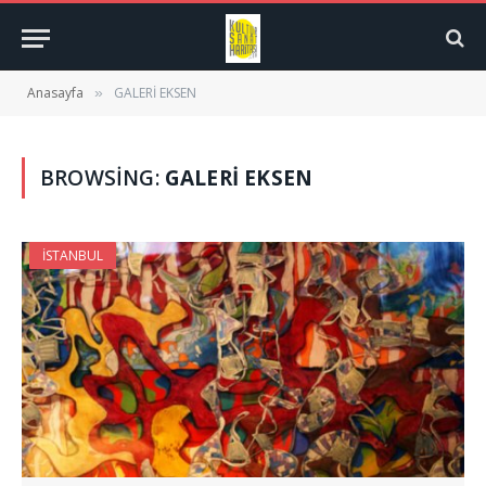
Anasayfa
GALERİ EKSEN
»
BROWSING:
GALERİ EKSEN
İSTANBUL