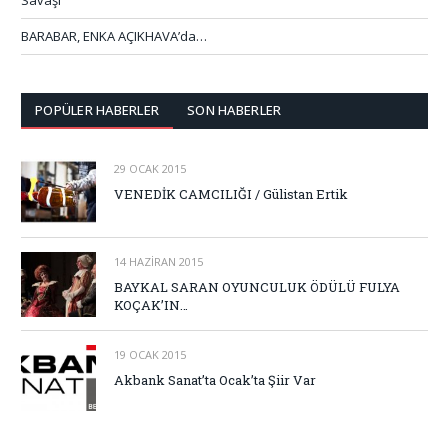
BARABAR, ENKA AÇIKHAVA’da…
POPÜLER HABERLER
SON HABERLER
29 OCAK 2015
VENEDİK CAMCILIĞI / Gülistan Ertik
14 HAZIRAN 2015
BAYKAL SARAN OYUNCULUK ÖDÜLÜ FULYA
KOÇAK’IN…
19 OCAK 2015
Akbank Sanat’ta Ocak’ta Şiir Var