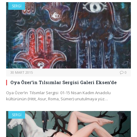
SERGI
30 MART 2015
0
Oya Özer’in Tılsımlar Sergisi Galeri Eksen’de
Oya Özer’in Tılsımlar Sergisi 01-15 Nisan Kadim Anadolu
kültürünün (Hitit, Asur, Roma, Sümer) unutulmaya yüz…
SERGI