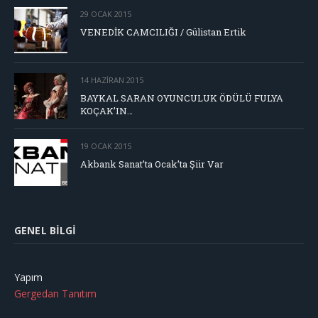
29 OCAK 2015
VENEDİK CAMCILIĞI / Gülistan Ertik
14 HAZIRAN 2015
BAYKAL SARAN OYUNCULUK ÖDÜLÜ FULYA
KOÇAK’IN…
19 OCAK 2015
Akbank Sanat’ta Ocak’ta Şiir Var
GENEL BILGI
Yapım
Gergedan Tanıtım