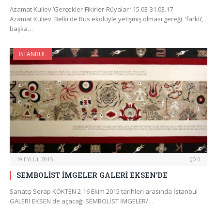
Azamat Kuliev ’Gerçekler-Fikirler-Rüyalar ‘ 15.03-31.03.17
Azamat Kuliev, Belki de Rus ekolüyle yetişmiş olması gereği ‘farklı’,
başka…
İSTANBUL
19 EYLÜL 2015
0
SEMBOLİST İMGELER GALERİ EKSEN’DE
Sanatçı Serap KÖKTEN 2-16 Ekim 2015 tarihleri arasında İstanbul
GALERİ EKSEN de açacağı SEMBOLİST İMGELER/…