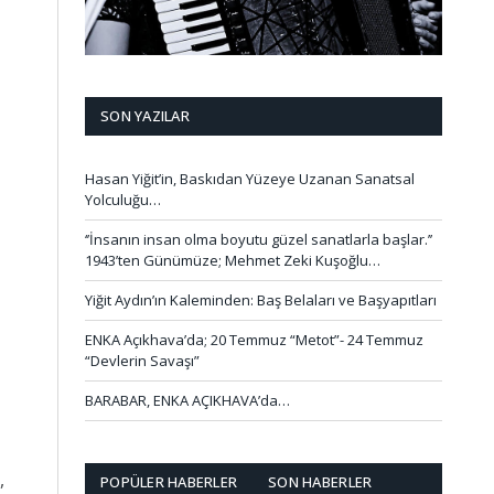
SON YAZILAR
Hasan Yiğit’in, Baskıdan Yüzeye Uzanan Sanatsal
Yolculuğu…
‘’İnsanın insan olma boyutu güzel sanatlarla başlar.’’
1943’ten Günümüze; Mehmet Zeki Kuşoğlu…
Yiğit Aydın’ın Kaleminden: Baş Belaları ve Başyapıtları
ENKA Açıkhava’da; 20 Temmuz “Metot”- 24 Temmuz
“Devlerin Savaşı”
BARABAR, ENKA AÇIKHAVA’da…
,
POPÜLER HABERLER
SON HABERLER