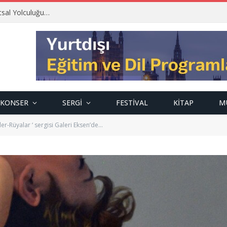
tsal Yolculuğu…
KONSER
SERGI
FESTIVAL
KITAP
M
ler-Rüyalar ‘ sergisi Galeri Eksen’de…