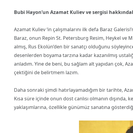
Bubi Hayon’un Azamat Kuliev ve sergisi hakkındak
Azamat Kuliev ‘in çalışmalarını ilk defa Baraz Galeri
Baraz, onun Repin St. Petersburg Resim, Heykel ve 
almış, Rus Ekolün’den bir sanatçı olduğunu söyleyince, i
desenlerden boyama tarzına kadar kazanılmış ustalı
anladım. Yine de beni, bu sağlam alt yapıdan çok, Az
çektiğini de belirtmem lazım.
Daha sonraki şimdi hatırlayamadığım bir tarihte, Azam
Kısa süre içinde onun dost canlısı olmanın dışında, k
yaklaşımlarına, özellikle günümüz sanatına gösterdiği 