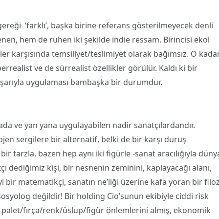
ereği ‘farklı’, başka birine referans gösterilmeyecek denli
en, hem de ruhen iki şekilde indie ressam. Birincisi ekol
iler karşısında temsiliyet/teslimiyet olarak bağımsız. O kadar
realist ve de sürrealist özellikler görülür. Kaldı ki bir
başarıyla uygulaması bambaşka bir durumdur.
arada ve yan yana uygulayabilen nadir sanatçılardandır.
n sergilere bir alternatif, belki de bir karşı duruş
k bir tarzla, bazen hep aynı iki figürle -sanat aracılığıyla düny
tçı dediğimiz kişi, bir nesnenin zeminini, kaplayacağı alanı,
 iyi bir matematikçi, sanatın ne’liği üzerine kafa yoran bir filo
sosyolog değildir! Bir holding Cio’sunun ekibiyle ciddi risk
 palet/fırça/renk/üslup/figür önlemlerini almış, ekonomik