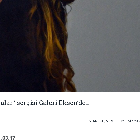
lar ‘ sergisi Galeri Eksen’de…
İSTANBUL
,
SERGI
,
SÖYLEŞI / YA
1.03.17