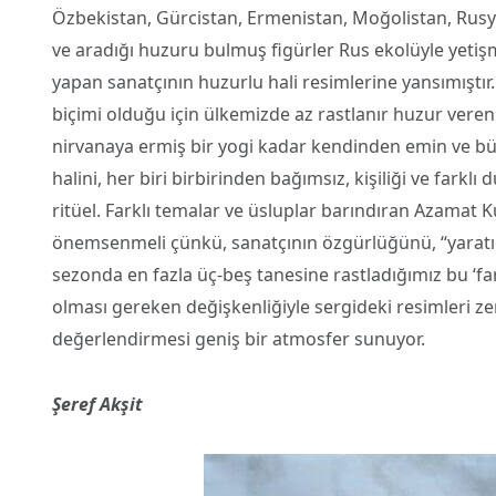
Özbekistan, Gürcistan, Ermenistan, Moğolistan, Rusya
ve aradığı huzuru bulmuş figürler Rus ekolüyle yetişm
yapan sanatçının huzurlu hali resimlerine yansımıştır
biçimi olduğu için ülkemizde az rastlanır huzur veren 
nirvanaya ermiş bir yogi kadar kendinden emin ve büt
halini, her biri birbirinden bağımsız, kişiliği ve farkl
ritüel. Farklı temalar ve üsluplar barındıran Azamat Ku
önemsenmeli çünkü, sanatçının özgürlüğünü, “yaratıcılı”
sezonda en fazla üç-beş tanesine rastladığımız bu ‘fa
olması gereken değişkenliğiyle sergideki resimleri zen
değerlendirmesi geniş bir atmosfer sunuyor.
Şeref Akşit