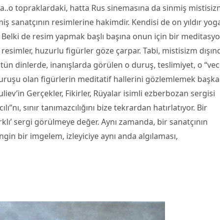
..o topraklardaki, hatta Rus sinemasına da sinmiş mistisiz
iş sanatçının resimlerine hakimdir. Kendisi de on yıldır yog
. Belki de resim yapmak başlı başına onun için bir meditasy
resimler, huzurlu figürler göze çarpar. Tabi, mistisizm dışın
ün dinlerde, inanışlarda görülen o duruş, teslimiyet, o “vec
ı duruşu olan figürlerin meditatif hallerini gözlemlemek başka
liev’in Gerçekler, Fikirler, Rüyalar isimli ezberbozan sergisi
nı, sınır tanımazcılığını bize tekrardan hatırlatıyor. Bir
rklı’ sergi görülmeye değer. Aynı zamanda, bir sanatçının
gin bir imgelem, izleyiciye aynı anda algılaması,