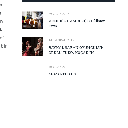
mi
a
29 OCAK 2015
on
VENEDİK CAMCILIĞI / Gülistan
Ertik
da,
d”
14 HAZIRAN 2015
 bir
BAYKAL SARAN OYUNCULUK
ÖDÜLÜ FULYA KOÇAK’IN…
30 OCAK 2015
MOZARTHAUS