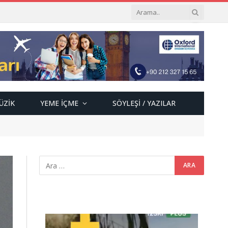
ÜZIK
YEME İÇME
SÖYLEŞI / YAZILAR
Video
oynatıcı