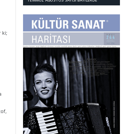
TEMMUZ AĞUSTOS SAYISI BAYILERDE
 ki;
a
zof,