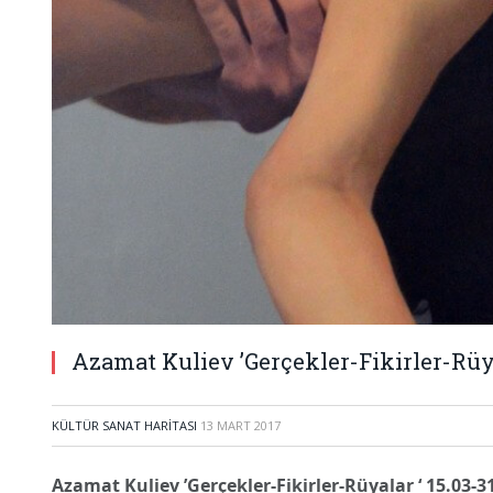
Azamat Kuliev ’Gerçekler-Fikirler-Rüya
KÜLTÜR SANAT HARITASI
13 MART 2017
Azamat Kuliev ’Gerçekler-Fikirler-Rüyalar ‘ 15.03-3