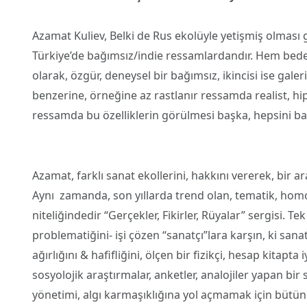
Azamat Kuliev, Belki de Rus ekolüyle yetişmiş olması g
Türkiye’de bağımsız/indie ressamlardandır. Hem beden
olarak, özgür, deneysel bir bağımsız, ikincisi ise galer
benzerine, örneğine az rastlanır ressamda realist, hiper
ressamda bu özelliklerin görülmesi başka, hepsini 
Azamat, farklı sanat ekollerini, hakkını vererek, bir 
Aynı zamanda, son yıllarda trend olan, tematik, homoje
niteliğindedir “Gerçekler, Fikirler, Rüyalar” sergisi. Te
problematiğini- işi çözen “sanatçı”lara karşın, ki sana
ağırlığını & hafifliğini, ölçen bir fizikçi, hesap kitapta
sosyolojik araştırmalar, anketler, analojiler yapan bir 
yönetimi, algı karmaşıklığına yol açmamak için bütün