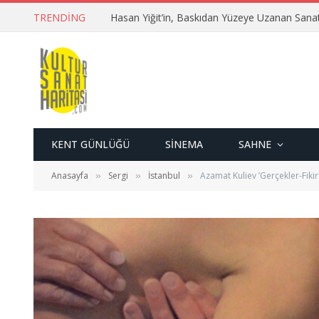
TRENDING
Hasan Yiğit’in, Baskıdan Yüzeye Uzanan Sana
KENT GÜNLÜĞÜ
SINEMA
SAHNE
Anasayfa
Sergi
İstanbul
Azamat Kuliev ’Gerçekler-Fikir
»
»
»