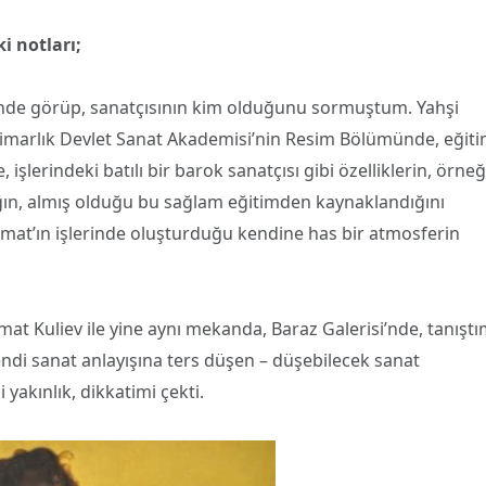
i notları;
si’nde görüp, sanatçısının kim olduğunu sormuştum. Yahşi
Mimarlık Devlet Sanat Akademisi’nin Resim Bölümünde, eğit
şlerindeki batılı bir barok sanatçısı gibi özelliklerin, örneğ
ğın, almış olduğu bu sağlam eğitimden kaynaklandığını
amat’ın işlerinde oluşturduğu kendine has bir atmosferin
at Kuliev ile yine aynı mekanda, Baraz Galerisi’nde, tanıştı
endi sanat anlayışına ters düşen – düşebilecek sanat
yakınlık, dikkatimi çekti.