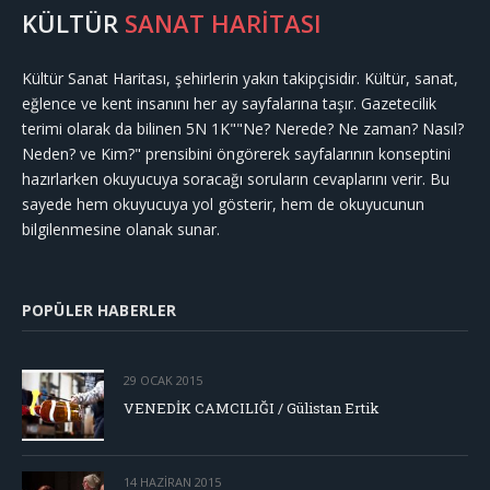
KÜLTÜR
SANAT HARİTASI
Kültür Sanat Haritası, şehirlerin yakın takipçisidir. Kültür, sanat,
eğlence ve kent insanını her ay sayfalarına taşır. Gazetecilik
terimi olarak da bilinen 5N 1K""Ne? Nerede? Ne zaman? Nasıl?
Neden? ve Kim?" prensibini öngörerek sayfalarının konseptini
hazırlarken okuyucuya soracağı soruların cevaplarını verir. Bu
sayede hem okuyucuya yol gösterir, hem de okuyucunun
bilgilenmesine olanak sunar.
POPÜLER HABERLER
29 OCAK 2015
VENEDİK CAMCILIĞI / Gülistan Ertik
14 HAZIRAN 2015