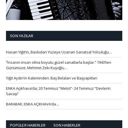
SON YAZILAR
Hasan Yiğit’in, Baskıdan Yüzeye Uzanan Sanatsal Yolculuğu…
‘’İnsanın insan olma boyutu güzel sanatlarla başlar.’’ 1943’ten
Günümüze; Mehmet Zeki Kuşoğlu…
Yiğit Aydın’ın Kaleminden: Baş Belaları ve Başyapıtları
ENKA Açıkhava’da; 20 Temmuz “Metot”- 24 Temmuz “Devlerin
Savaşı”
BARABAR, ENKA AÇIKHAVA’da…
POPÜLER HABERLER
SON HABERLER