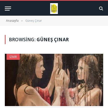
Anasayfa
Güneş Çınar
»
BROWSING:
GÜNEŞ ÇINAR
İZMIR