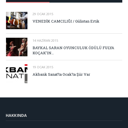
29 OCAK 2015
VENEDİK CAMCILIĞI / Gülistan Ertik
14 HAZIRAN 2015
BAYKAL SARAN OYUNCULUK ÖDÜLÜ FULYA
KOÇAK’IN…
19 OCAK 2015
Akbank Sanat’ta Ocak’ta Şiir Var
HAKKINDA