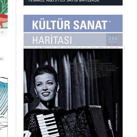
TEMMUZ AĞUSTOS SAYISI BAYILERDE
0
r: