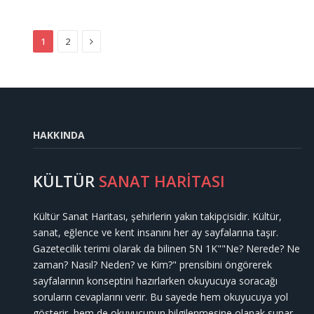
Next
1
2
HAKKINDA
KÜLTÜR
SANAT HARİTASI
Kültür Sanat Haritası, şehirlerin yakın takipçisidir. Kültür,
sanat, eğlence ve kent insanını her ay sayfalarına taşır.
Gazetecilik terimi olarak da bilinen 5N 1K""Ne? Nerede? Ne
zaman? Nasıl? Neden? ve Kim?" prensibini öngörerek
sayfalarının konseptini hazırlarken okuyucuya soracağı
soruların cevaplarını verir. Bu sayede hem okuyucuya yol
gösterir, hem de okuyucunun bilgilenmesine olanak sunar.