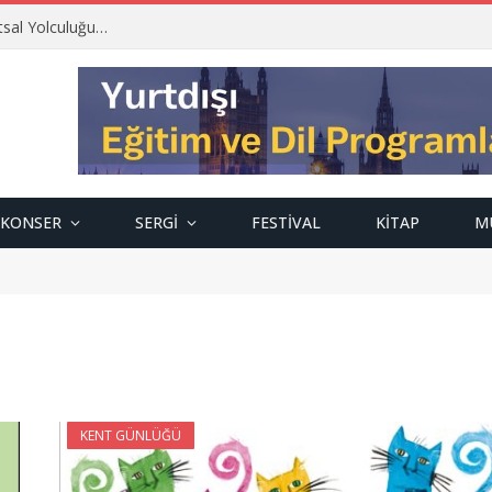
tsal Yolculuğu…
KONSER
SERGI
FESTIVAL
KITAP
M
KENT GÜNLÜĞÜ