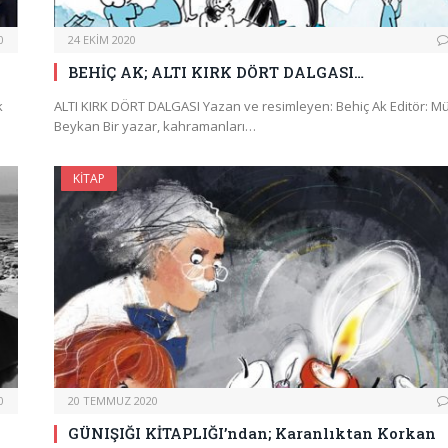
0
24 EKIM 2020
BEHİÇ AK; ALTI KIRK DÖRT DALGASI…
k
ALTI KIRK DÖRT DALGASI Yazan ve resimleyen: Behiç Ak Editör: M
Beykan Bir yazar, kahramanları…
KITAP
0
20 TEMMUZ 2020
GÜNIŞIĞI KİTAPLIĞI’ndan; Karanlıktan Korkan