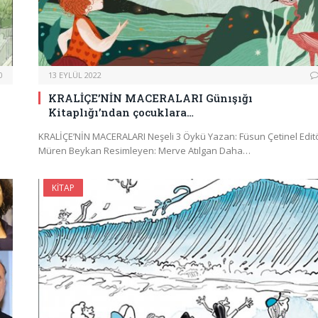
0
13 EYLÜL 2022
KRALİÇE’NİN MACERALARI Günışığı
Kitaplığı’ndan çocuklara…
KRALİÇE’NİN MACERALARI Neşeli 3 Öykü Yazan: Füsun Çetinel Editö
Müren Beykan Resimleyen: Merve Atılgan Daha…
KITAP