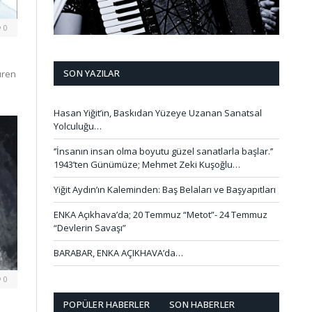
0
SON YAZILAR
üren
Hasan Yiğit’in, Baskıdan Yüzeye Uzanan Sanatsal
Yolculuğu…
‘’İnsanın insan olma boyutu güzel sanatlarla başlar.’’
1943’ten Günümüze; Mehmet Zeki Kuşoğlu…
Yiğit Aydın’ın Kaleminden: Baş Belaları ve Başyapıtları
ENKA Açıkhava’da; 20 Temmuz “Metot”- 24 Temmuz
“Devlerin Savaşı”
BARABAR, ENKA AÇIKHAVA’da…
0
POPÜLER HABERLER
SON HABERLER