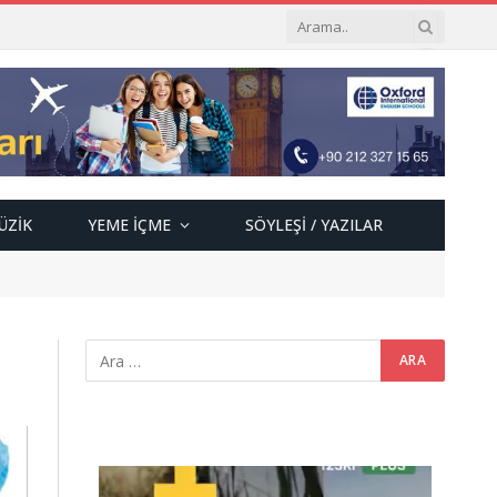
ÜZIK
YEME İÇME
SÖYLEŞI / YAZILAR
Video
oynatıcı