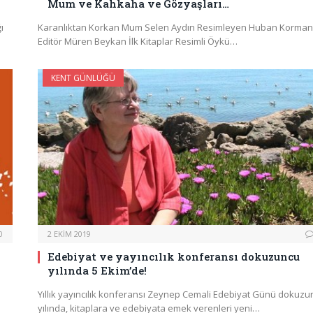
Mum ve Kahkaha ve Gözyaşları…
ı
Karanlıktan Korkan Mum Selen Aydın Resimleyen Huban Korman
Editör Müren Beykan İlk Kitaplar Resimli Öykü…
KENT GÜNLÜĞÜ
0
2 EKIM 2019
Edebiyat ve yayıncılık konferansı dokuzuncu
yılında 5 Ekim’de!
Yıllık yayıncılık konferansı Zeynep Cemali Edebiyat Günü dokuzu
yılında, kitaplara ve edebiyata emek verenleri yeni…