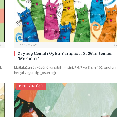
0
17 KASIM 2025
Zeynep Cemali Öykü Yarışması 2026’ın teması
‘Mutluluk’
1.
Mutluluğun öyküsünü yazabilir misiniz? 6, 7 ve 8. sınıf öğrencileri
her yıl yoğun ilgi gösterdiği…
KENT GÜNLÜĞÜ