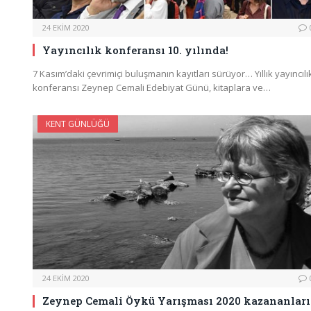
24 EKIM 2020
Yayıncılık konferansı 10. yılında!
7 Kasım’daki çevrimiçi buluşmanın kayıtları sürüyor… Yıllık yayıncılı
konferansı Zeynep Cemali Edebiyat Günü, kitaplara ve…
KENT GÜNLÜĞÜ
24 EKIM 2020
Zeynep Cemali Öykü Yarışması 2020 kazananları