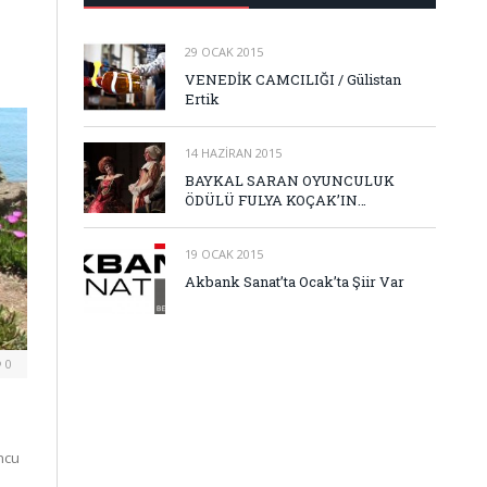
29 OCAK 2015
VENEDİK CAMCILIĞI / Gülistan
Ertik
14 HAZIRAN 2015
BAYKAL SARAN OYUNCULUK
ÖDÜLÜ FULYA KOÇAK’IN…
19 OCAK 2015
Akbank Sanat’ta Ocak’ta Şiir Var
0
ncu