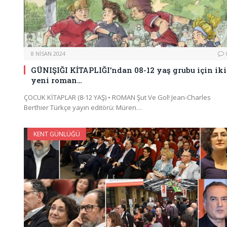
8 NISAN 2024
GÜNIŞIĞI KİTAPLIĞI’ndan 08-12 yaş grubu için iki
yeni roman…
ÇOCUK KİTAPLAR (8-12 YAŞ) • ROMAN Şut Ve Gol! Jean-Charles
Berthier Türkçe yayın editörü: Müren…
KENT GÜNLÜĞÜ