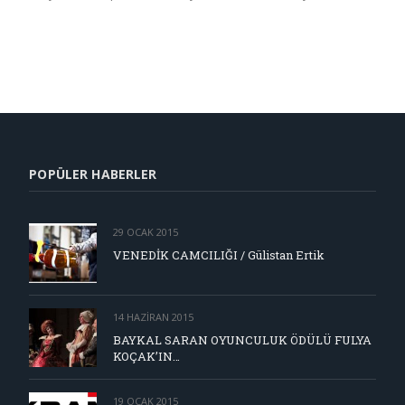
POPÜLER HABERLER
29 OCAK 2015
VENEDİK CAMCILIĞI / Gülistan Ertik
14 HAZIRAN 2015
BAYKAL SARAN OYUNCULUK ÖDÜLÜ FULYA
KOÇAK’IN…
19 OCAK 2015