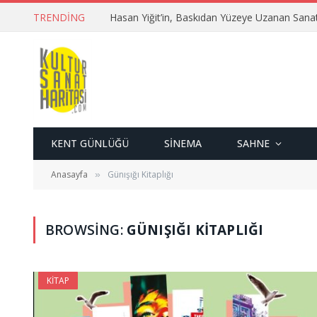
TRENDING
Hasan Yiğit’in, Baskıdan Yüzeye Uzanan Sana
KENT GÜNLÜĞÜ
SINEMA
SAHNE
Anasayfa
Günışığı Kitaplığı
»
BROWSING:
GÜNIŞIĞI KITAPLIĞI
KITAP