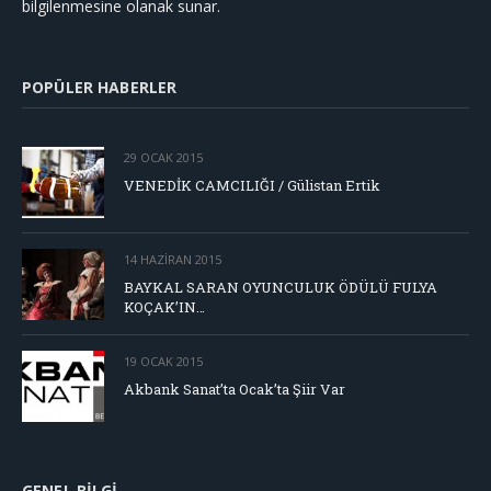
bilgilenmesine olanak sunar.
POPÜLER HABERLER
29 OCAK 2015
VENEDİK CAMCILIĞI / Gülistan Ertik
14 HAZIRAN 2015
BAYKAL SARAN OYUNCULUK ÖDÜLÜ FULYA
KOÇAK’IN…
19 OCAK 2015
Akbank Sanat’ta Ocak’ta Şiir Var
GENEL BILGI