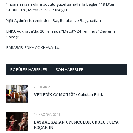
‘’İnsanın insan olma boyutu güzel sanatlarla başlar.’’ 1943’ten
Günümüze; Mehmet Zeki Kuşoğlu…
Yiğit Aydın’ın Kaleminden: Baş Belaları ve Başyapıtları
ENKA Açıkhava’da; 20 Temmuz “Metot”- 24 Temmuz “Devlerin
Savaşı”
BARABAR, ENKA AÇIKHAVA’da…
POPÜLER HABERLER
SON HABERLER
29 OCAK 2015
VENEDİK CAMCILIĞI / Gülistan Ertik
14 HAZIRAN 2015
BAYKAL SARAN OYUNCULUK ÖDÜLÜ FULYA
KOÇAK’IN…