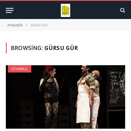
Anasayfa
Gürsu Gür
»
BROWSING:
GÜRSU GÜR
İSTANBUL