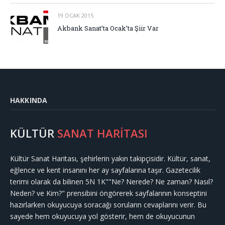
19 OCAK 2015
Akbank Sanat’ta Ocak’ta Şiir Var
HAKKINDA
KÜLTÜR
SANAT HARİTASI
Kültür Sanat Haritası, şehirlerin yakın takipçisidir. Kültür, sanat,
eğlence ve kent insanını her ay sayfalarına taşır. Gazetecilik
terimi olarak da bilinen 5N 1K""Ne? Nerede? Ne zaman? Nasıl?
Neden? ve Kim?" prensibini öngörerek sayfalarının konseptini
hazırlarken okuyucuya soracağı soruların cevaplarını verir. Bu
sayede hem okuyucuya yol gösterir, hem de okuyucunun