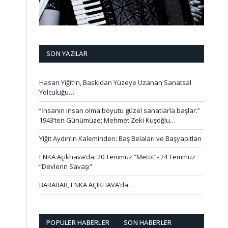
SON YAZILAR
Hasan Yiğit’in, Baskıdan Yüzeye Uzanan Sanatsal
Yolculuğu…
‘’İnsanın insan olma boyutu güzel sanatlarla başlar.’’
1943’ten Günümüze; Mehmet Zeki Kuşoğlu…
Yiğit Aydın’ın Kaleminden: Baş Belaları ve Başyapıtları
ENKA Açıkhava’da; 20 Temmuz “Metot”- 24 Temmuz
“Devlerin Savaşı”
BARABAR, ENKA AÇIKHAVA’da…
POPÜLER HABERLER
SON HABERLER