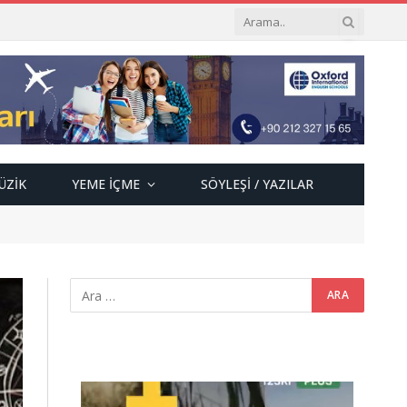
ÜZIK
YEME İÇME
SÖYLEŞI / YAZILAR
Video
oynatıcı