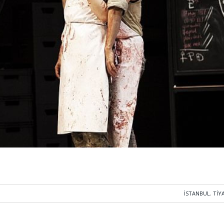
İSTANBUL
,
TIY