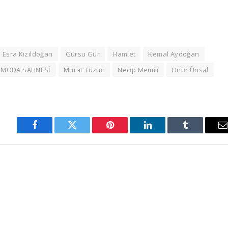
Esra Kızıldoğan
Gürsu Gür
Hamlet
Kemal Aydoğan
MODA SAHNESİ
Murat Tüzün
Necip Memili
Onur Ünsal
Facebook
Twitter
Pinterest
LinkedIn
Tumblr
E