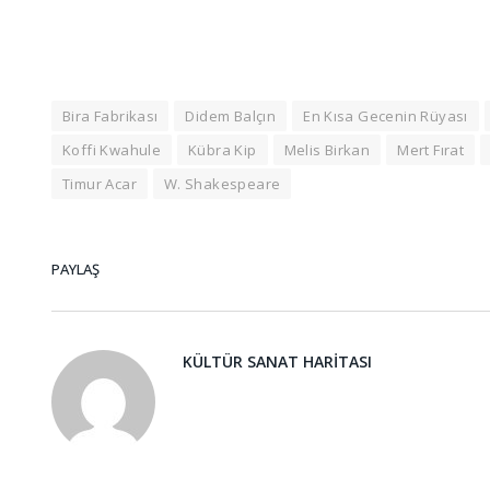
Bira Fabrikası
Didem Balçın
En Kısa Gecenin Rüyası
Koffi Kwahule
Kübra Kip
Melis Birkan
Mert Fırat
Timur Acar
W. Shakespeare
PAYLAŞ
KÜLTÜR SANAT HARITASI