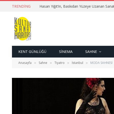
TRENDING
Hasan Yiğit’in, Baskıdan Yüzeye Uzanan Sana
KENT GÜNLÜĞÜ
SINEMA
SAHNE
Anasayfa
Sahne
Tiyatro
İstanbul
MODA SAHNESİ
»
»
»
»