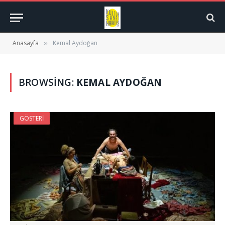
Anasayfa
Kemal Aydoğan
»
BROWSING:
KEMAL AYDOĞAN
GÖSTERI