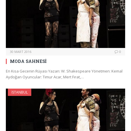
30 MART 2016
0
MODA SAHNESİ
En Kısa Gecenin Rüyası Yazan: W. Shakespeare Yönetmen: Kemal
Aydoğan Oyuncular: Timur Acar, Mert Fırat,…
İSTANBUL