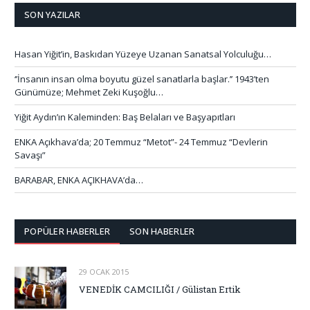
SON YAZILAR
Hasan Yiğit’in, Baskıdan Yüzeye Uzanan Sanatsal Yolculuğu…
‘’İnsanın insan olma boyutu güzel sanatlarla başlar.’’ 1943’ten
Günümüze; Mehmet Zeki Kuşoğlu…
Yiğit Aydın’ın Kaleminden: Baş Belaları ve Başyapıtları
ENKA Açıkhava’da; 20 Temmuz “Metot”- 24 Temmuz “Devlerin
Savaşı”
BARABAR, ENKA AÇIKHAVA’da…
POPÜLER HABERLER
SON HABERLER
29 OCAK 2015
VENEDİK CAMCILIĞI / Gülistan Ertik