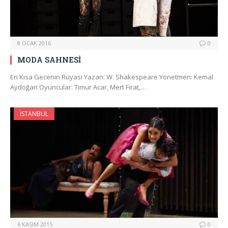
8 OCAK 2016
0
MODA SAHNESİ
En Kısa Gecenin Rüyası Yazan: W. Shakespeare Yönetmen: Kemal
Aydoğan Oyuncular: Timur Acar, Mert Fırat,…
İSTANBUL
6 KASIM 2015
0