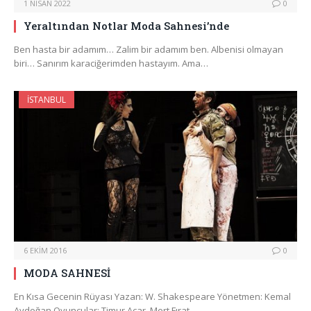
1 NISAN 2022
0
Yeraltından Notlar Moda Sahnesi’nde
Ben hasta bir adamım… Zalim bir adamım ben. Albenisi olmayan
biri… Sanırım karaciğerimden hastayım. Ama…
İSTANBUL
6 EKIM 2016
0
MODA SAHNESİ
En Kısa Gecenin Rüyası Yazan: W. Shakespeare Yönetmen: Kemal
Aydoğan Oyuncular: Timur Acar, Mert Fırat,…