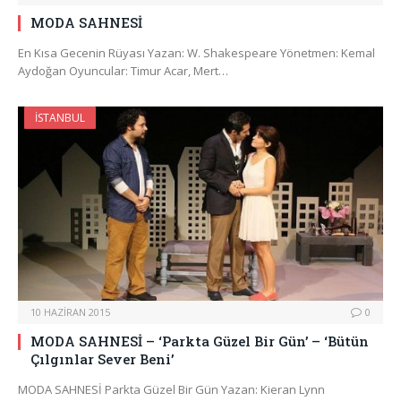
MODA SAHNESİ
En Kısa Gecenin Rüyası Yazan: W. Shakespeare Yönetmen: Kemal
Aydoğan Oyuncular: Timur Acar, Mert…
İSTANBUL
10 HAZIRAN 2015
0
MODA SAHNESİ – ‘Parkta Güzel Bir Gün’ – ‘Bütün
Çılgınlar Sever Beni’
MODA SAHNESİ Parkta Güzel Bir Gün Yazan: Kieran Lynn