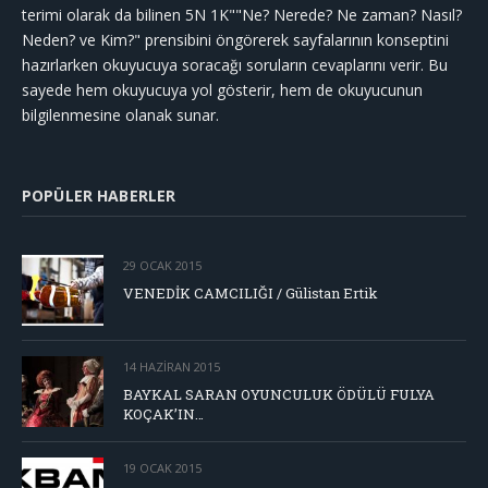
terimi olarak da bilinen 5N 1K""Ne? Nerede? Ne zaman? Nasıl?
Neden? ve Kim?" prensibini öngörerek sayfalarının konseptini
hazırlarken okuyucuya soracağı soruların cevaplarını verir. Bu
sayede hem okuyucuya yol gösterir, hem de okuyucunun
bilgilenmesine olanak sunar.
POPÜLER HABERLER
29 OCAK 2015
VENEDİK CAMCILIĞI / Gülistan Ertik
14 HAZIRAN 2015
BAYKAL SARAN OYUNCULUK ÖDÜLÜ FULYA
KOÇAK’IN…
19 OCAK 2015