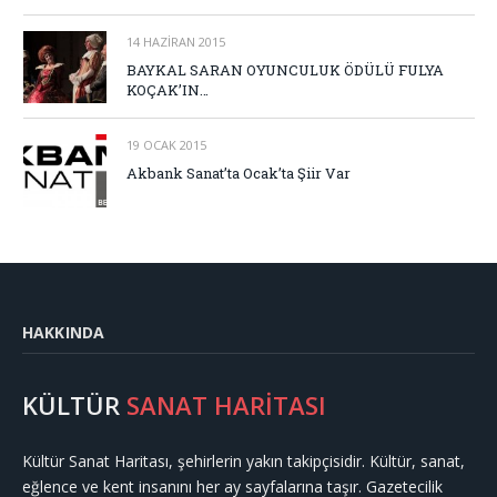
14 HAZIRAN 2015
BAYKAL SARAN OYUNCULUK ÖDÜLÜ FULYA
KOÇAK’IN…
19 OCAK 2015
Akbank Sanat’ta Ocak’ta Şiir Var
HAKKINDA
KÜLTÜR
SANAT HARİTASI
Kültür Sanat Haritası, şehirlerin yakın takipçisidir. Kültür, sanat,
eğlence ve kent insanını her ay sayfalarına taşır. Gazetecilik