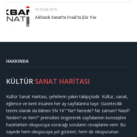
19 OCAK 2015
Akbank Sanat’ta Ocak’ta Şiir Var
HAKKINDA
KÜLTÜR
SANAT HARİTASI
Kültür Sanat Haritası, şehirlerin yakın takipçisidir. Kültür, sanat,
eğlence ve kent insanını her ay sayfalarına taşır. Gazetecilik
terimi olarak da bilinen 5N 1K""Ne? Nerede? Ne zaman? Nasıl?
Neden? ve Kim?" prensibini öngörerek sayfalarının konseptini
hazırlarken okuyucuya soracağı soruların cevaplarını verir. Bu
sayede hem okuyucuya yol gösterir, hem de okuyucunun