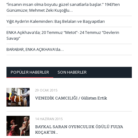
‘’İnsanın insan olma boyutu güzel sanatlarla başlar.’’ 1943’ten
Günümüze; Mehmet Zeki Kuşoğlu…
Yiğit Aydın’ın Kaleminden: Baş Belaları ve Başyapıtları
ENKA Açıkhava’da; 20 Temmuz “Metot”- 24 Temmuz “Devlerin
Savaşı”
BARABAR, ENKA AÇIKHAVA’da…
POPÜLER HABERLER
SON HABERLER
29 OCAK 2015
VENEDİK CAMCILIĞI / Gülistan Ertik
14 HAZIRAN 2015
BAYKAL SARAN OYUNCULUK ÖDÜLÜ FULYA
KOÇAK’IN…