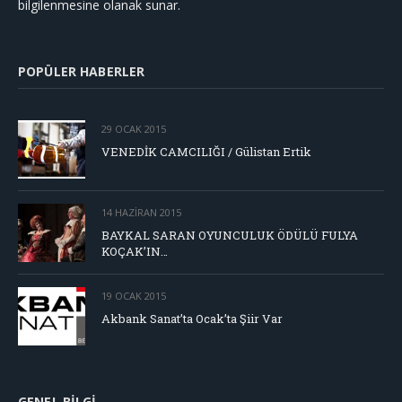
bilgilenmesine olanak sunar.
POPÜLER HABERLER
29 OCAK 2015
VENEDİK CAMCILIĞI / Gülistan Ertik
14 HAZIRAN 2015
BAYKAL SARAN OYUNCULUK ÖDÜLÜ FULYA
KOÇAK’IN…
19 OCAK 2015
Akbank Sanat’ta Ocak’ta Şiir Var
GENEL BILGI