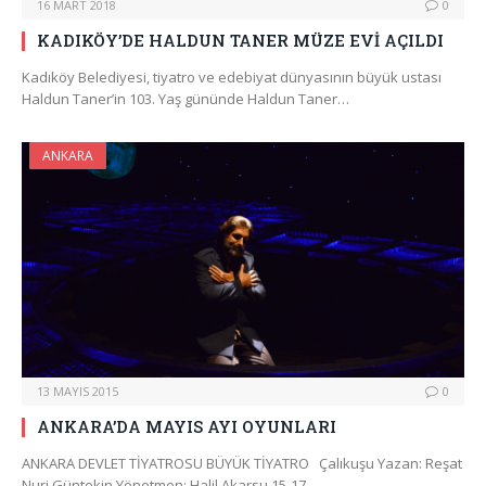
16 MART 2018
0
KADIKÖY’DE HALDUN TANER MÜZE EVİ AÇILDI
Kadıköy Belediyesi, tiyatro ve edebiyat dünyasının büyük ustası
Haldun Taner’in 103. Yaş gününde Haldun Taner…
ANKARA
13 MAYIS 2015
0
ANKARA’DA MAYIS AYI OYUNLARI
ANKARA DEVLET TİYATROSU BÜYÜK TİYATRO Çalıkuşu Yazan: Reşat
Nuri Güntekin Yönetmen: Halil Akarsu 15-17…