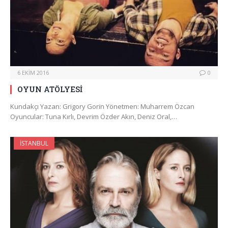
6 EKIM 2016
0
OYUN ATÖLYESİ
Kundakçı Yazan: Grigory Gorin Yönetmen: Muharrem Özcan
Oyuncular: Tuna Kırlı, Devrim Özder Akın, Deniz Oral,…
İSTANBUL