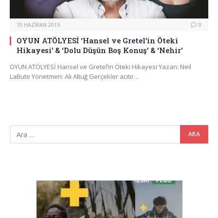
10 HAZIRAN 2015
0
OYUN ATÖLYESİ ‘Hansel ve Gretel’in Öteki
Hikayesi’ & ‘Dolu Düşün Boş Konuş’ & ‘Nehir’
OYUN ATÖLYESİ Hansel ve Gretel’in Öteki Hikayesi Yazan: Neil
LaBute Yönetmen: Ali Altuğ Gerçekler acıtır…
Video
oynatıcı