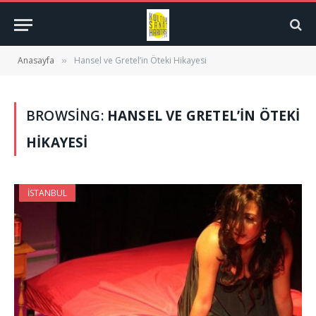
Anasayfa
Hansel ve Gretel’in Öteki Hikayesi
»
BROWSING:
HANSEL VE GRETEL’IN ÖTEKI
HIKAYESI
İSTANBUL