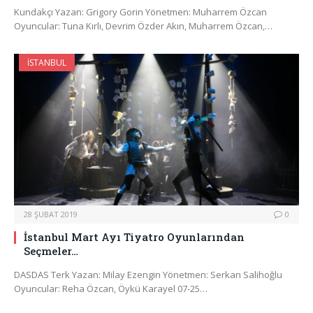
Kundakçı Yazan: Grigory Gorin Yönetmen: Muharrem Özcan
Oyuncular: Tuna Kırlı, Devrim Özder Akın, Muharrem Özcan,…
İSTANBUL
28 ŞUBAT 2019
0
İstanbul Mart Ayı Tiyatro Oyunlarından
Seçmeler…
DASDAS Terk Yazan: Milay Ezengin Yönetmen: Serkan Salihoğlu
Oyuncular: Reha Özcan, Öykü Karayel 07-25…