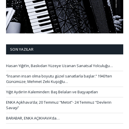
SON YAZILAR
Hasan Yiğit’in, Baskıdan Yüzeye Uzanan Sanatsal Yolculuğu…
‘’İnsanın insan olma boyutu güzel sanatlarla başlar.’’ 1943’ten
Günümüze; Mehmet Zeki Kuşoğlu…
Yiğit Aydın’ın Kaleminden: Baş Belaları ve Başyapıtları
ENKA Açıkhava’da; 20 Temmuz “Metot”- 24 Temmuz “Devlerin
Savaşı”
BARABAR, ENKA AÇIKHAVA’da…