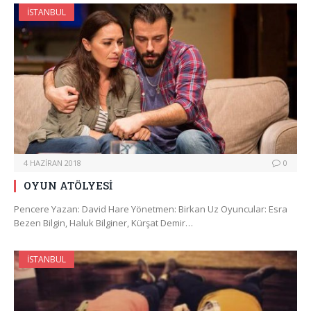
İSTANBUL
4 HAZIRAN 2018
0
OYUN ATÖLYESİ
Pencere Yazan: David Hare Yönetmen: Birkan Uz Oyuncular: Esra
Bezen Bilgin, Haluk Bilginer, Kürşat Demir…
İSTANBUL