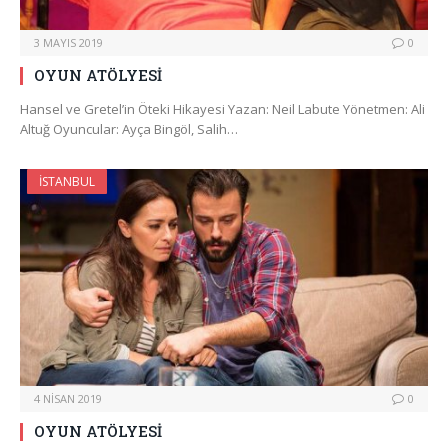
3 MAYIS 2019
0
OYUN ATÖLYESİ
Hansel ve Gretel’in Öteki Hikayesi Yazan: Neil Labute Yönetmen: Ali
Altuğ Oyuncular: Ayça Bingöl, Salih…
İSTANBUL
4 NISAN 2019
0
OYUN ATÖLYESİ