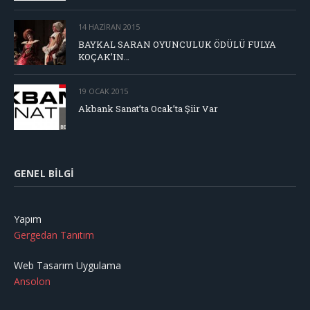
14 HAZIRAN 2015
BAYKAL SARAN OYUNCULUK ÖDÜLÜ FULYA
KOÇAK’IN…
19 OCAK 2015
Akbank Sanat’ta Ocak’ta Şiir Var
GENEL BILGI
Yapım
Gergedan Tanıtım
Web Tasarım Uygulama
Ansolon