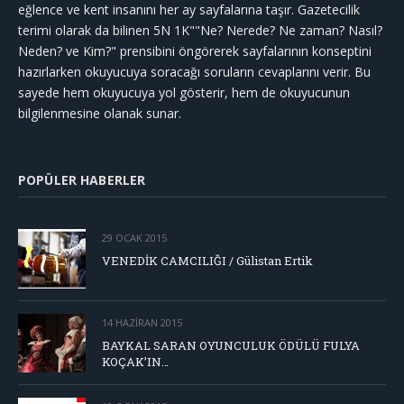
eğlence ve kent insanını her ay sayfalarına taşır. Gazetecilik
terimi olarak da bilinen 5N 1K""Ne? Nerede? Ne zaman? Nasıl?
Neden? ve Kim?" prensibini öngörerek sayfalarının konseptini
hazırlarken okuyucuya soracağı soruların cevaplarını verir. Bu
sayede hem okuyucuya yol gösterir, hem de okuyucunun
bilgilenmesine olanak sunar.
POPÜLER HABERLER
29 OCAK 2015
VENEDİK CAMCILIĞI / Gülistan Ertik
14 HAZIRAN 2015
BAYKAL SARAN OYUNCULUK ÖDÜLÜ FULYA
KOÇAK’IN…