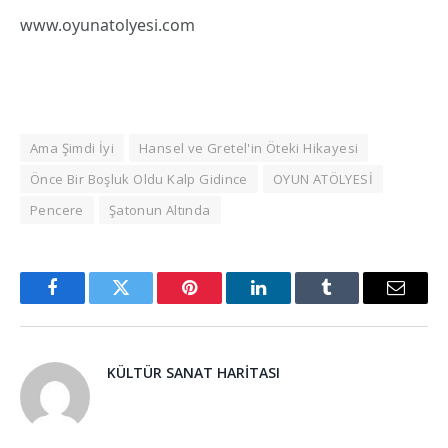
www.oyunatolyesi.com
Ama Şimdi İyi
Hansel ve Gretel'in Öteki Hikayesi
Önce Bir Boşluk Oldu Kalp Gidince
OYUN ATÖLYESİ
Pencere
Şatonun Altında
Facebook
Twitter
Pinterest
LinkedIn
Tumblr
Email
KÜLTÜR SANAT HARITASI