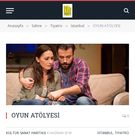
Anasayfa
Sahne
Tiyatro
İstanbul
OYUN ATÖLYESİ
»
»
»
»
OYUN ATÖLYESİ
0
KÜLTÜR SANAT HARITASI
4 HAZIRAN 2018
İSTANBUL
,
TIYATRO