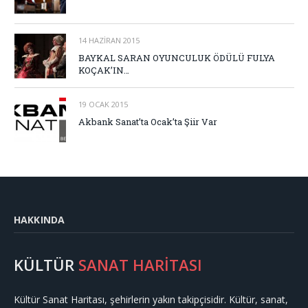
14 HAZIRAN 2015
BAYKAL SARAN OYUNCULUK ÖDÜLÜ FULYA
KOÇAK’IN…
19 OCAK 2015
Akbank Sanat’ta Ocak’ta Şiir Var
HAKKINDA
KÜLTÜR
SANAT HARİTASI
Kültür Sanat Haritası, şehirlerin yakın takipçisidir. Kültür, sanat,