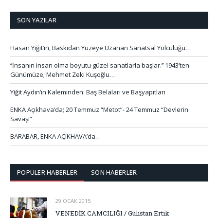
SON YAZILAR
Hasan Yiğit’in, Baskıdan Yüzeye Uzanan Sanatsal Yolculuğu…
‘’İnsanın insan olma boyutu güzel sanatlarla başlar.’’ 1943’ten
Günümüze; Mehmet Zeki Kuşoğlu…
Yiğit Aydın’ın Kaleminden: Baş Belaları ve Başyapıtları
ENKA Açıkhava’da; 20 Temmuz “Metot”- 24 Temmuz “Devlerin
Savaşı”
BARABAR, ENKA AÇIKHAVA’da…
POPÜLER HABERLER
SON HABERLER
29 OCAK 2015
VENEDİK CAMCILIĞI / Gülistan Ertik