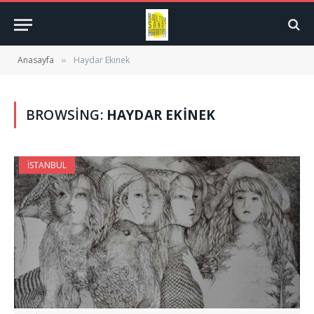
Anasayfa
Haydar Ekinek
»
BROWSING:
HAYDAR EKINEK
İSTANBUL