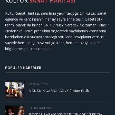
KÜLTÜR
SANAT HARİTASI
Kültür Sanat Haritası, şehirlerin yakın takipçisidir. Kültür, sanat,
eğlence ve kent insanını her ay sayfalarına taşır. Gazetecilik
terimi olarak da bilinen 5N 1K""Ne? Nerede? Ne zaman? Nasıl?
Neden? ve Kim?" prensibini öngörerek sayfalarının konseptini
hazırlarken okuyucuya soracağı soruların cevaplarını verir. Bu
sayede hem okuyucuya yol gösterir, hem de okuyucunun
bilgilenmesine olanak sunar.
POPÜLER HABERLER
29 OCAK 2015
VENEDİK CAMCILIĞI / Gülistan Ertik
14 HAZIRAN 2015
BAYKAL SARAN OYUNCULUK ÖDÜLÜ FULYA