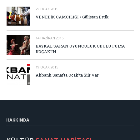
29 OCAK 2015
VENEDİK CAMCILIĞI / Gülistan Ertik
14 HAZIRAN 2015
BAYKAL SARAN OYUNCULUK ÖDÜLÜ FULYA
KOÇAK’IN…
19 OCAK 2015
Akbank Sanat’ta Ocak’ta Şiir Var
HAKKINDA