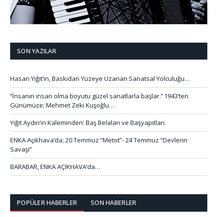
SON YAZILAR
Hasan Yiğit’in, Baskıdan Yüzeye Uzanan Sanatsal Yolculuğu…
‘’İnsanın insan olma boyutu güzel sanatlarla başlar.’’ 1943’ten
Günümüze; Mehmet Zeki Kuşoğlu…
Yiğit Aydın’ın Kaleminden: Baş Belaları ve Başyapıtları
ENKA Açıkhava’da; 20 Temmuz “Metot”- 24 Temmuz “Devlerin
Savaşı”
BARABAR, ENKA AÇIKHAVA’da…
POPÜLER HABERLER
SON HABERLER