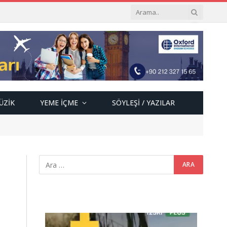
ÜZIK
YEME İÇME
SÖYLEŞI / YAZILAR
Video
oynatıcı