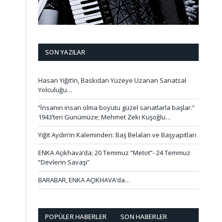
SON YAZILAR
Hasan Yiğit’in, Baskıdan Yüzeye Uzanan Sanatsal
Yolculuğu…
‘’İnsanın insan olma boyutu güzel sanatlarla başlar.’’
1943’ten Günümüze; Mehmet Zeki Kuşoğlu…
Yiğit Aydın’ın Kaleminden: Baş Belaları ve Başyapıtları
ENKA Açıkhava’da; 20 Temmuz “Metot”- 24 Temmuz
“Devlerin Savaşı”
BARABAR, ENKA AÇIKHAVA’da…
POPÜLER HABERLER
SON HABERLER