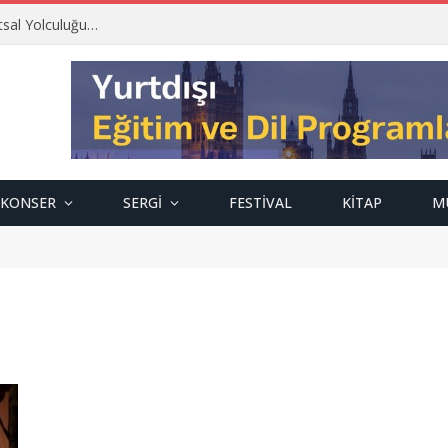
tsal Yolculuğu…
KONSER
SERGI
FESTIVAL
KITAP
M