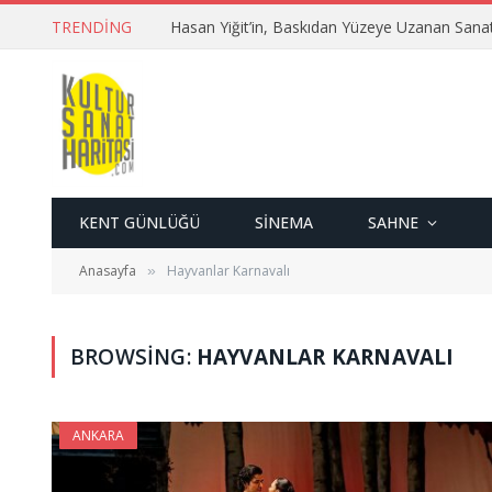
TRENDING
Hasan Yiğit’in, Baskıdan Yüzeye Uzanan Sana
KENT GÜNLÜĞÜ
SINEMA
SAHNE
Anasayfa
Hayvanlar Karnavalı
»
BROWSING:
HAYVANLAR KARNAVALI
ANKARA