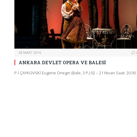
28 MART 2016
ANKARA DEVLET OPERA VE BALESİ
P.İ ÇAYKOVSKİ Eugene Onegin (Bale, 3 P.) 02 – 21 Nisan Saat: 20.00