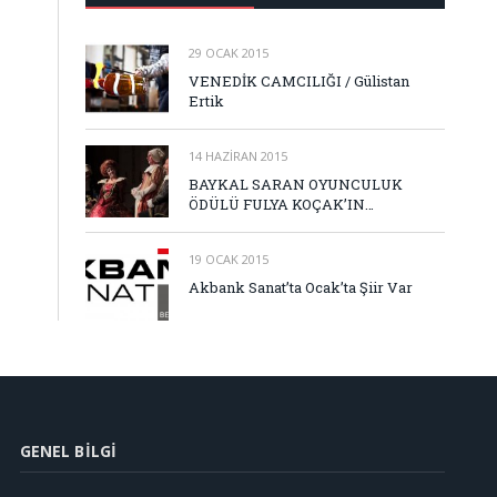
29 OCAK 2015
VENEDİK CAMCILIĞI / Gülistan
Ertik
14 HAZIRAN 2015
BAYKAL SARAN OYUNCULUK
ÖDÜLÜ FULYA KOÇAK’IN…
19 OCAK 2015
Akbank Sanat’ta Ocak’ta Şiir Var
GENEL BILGI