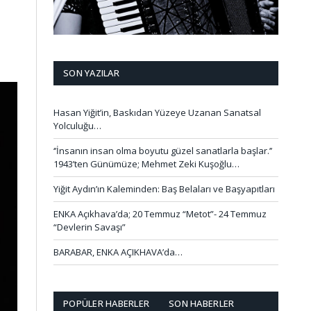
SON YAZILAR
Hasan Yiğit’in, Baskıdan Yüzeye Uzanan Sanatsal
Yolculuğu…
‘’İnsanın insan olma boyutu güzel sanatlarla başlar.’’
1943’ten Günümüze; Mehmet Zeki Kuşoğlu…
Yiğit Aydın’ın Kaleminden: Baş Belaları ve Başyapıtları
ENKA Açıkhava’da; 20 Temmuz “Metot”- 24 Temmuz
“Devlerin Savaşı”
BARABAR, ENKA AÇIKHAVA’da…
POPÜLER HABERLER
SON HABERLER