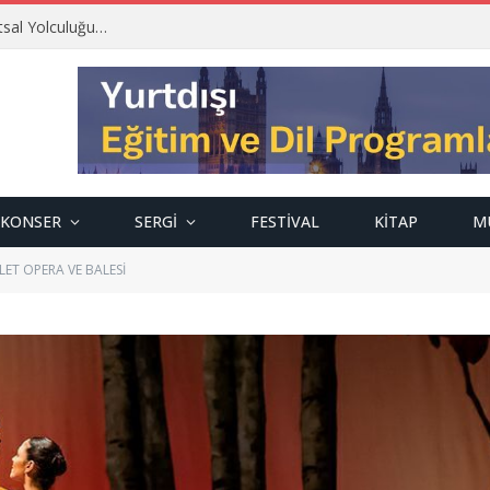
tsal Yolculuğu…
KONSER
SERGI
FESTIVAL
KITAP
M
ET OPERA VE BALESİ