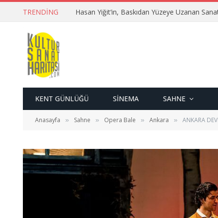
TRENDING
Hasan Yiğit’in, Baskıdan Yüzeye Uzanan Sana
KENT GÜNLÜĞÜ
SINEMA
SAHNE
Anasayfa
Sahne
Opera Bale
Ankara
ANKARA DEVL
»
»
»
»