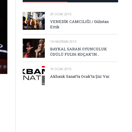
29 OCAK 2015
VENEDİK CAMCILIĞI / Gülistan
Ertik
14 HAZIRAN 2015
BAYKAL SARAN OYUNCULUK
ÖDÜLÜ FULYA KOÇAK’IN…
19 OCAK 2015
Akbank Sanat’ta Ocak’ta Şiir Var