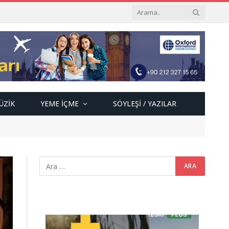
ÜZIK
YEME İÇME
SÖYLEŞI / YAZILAR
Video
oynatıcı