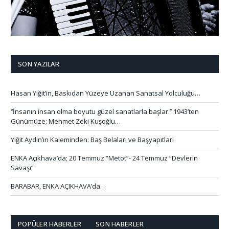
SON YAZILAR
Hasan Yiğit’in, Baskıdan Yüzeye Uzanan Sanatsal Yolculuğu…
‘’İnsanın insan olma boyutu güzel sanatlarla başlar.’’ 1943’ten
Günümüze; Mehmet Zeki Kuşoğlu…
Yiğit Aydın’ın Kaleminden: Baş Belaları ve Başyapıtları
ENKA Açıkhava’da; 20 Temmuz “Metot”- 24 Temmuz “Devlerin
Savaşı”
BARABAR, ENKA AÇIKHAVA’da…
POPÜLER HABERLER
SON HABERLER