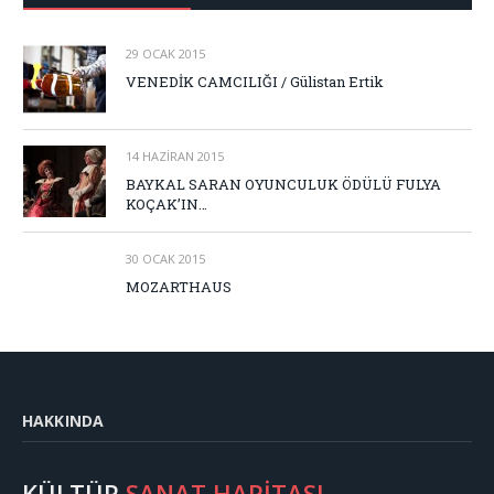
29 OCAK 2015
VENEDİK CAMCILIĞI / Gülistan Ertik
14 HAZIRAN 2015
BAYKAL SARAN OYUNCULUK ÖDÜLÜ FULYA
KOÇAK’IN…
30 OCAK 2015
MOZARTHAUS
HAKKINDA
KÜLTÜR
SANAT HARİTASI