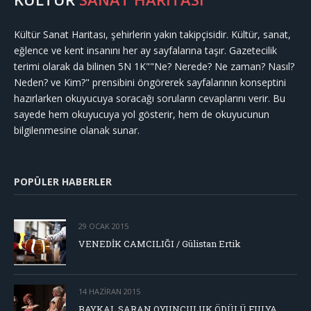
Kültür Sanat Haritası, şehirlerin yakın takipçisidir. Kültür, sanat,
eğlence ve kent insanını her ay sayfalarına taşır. Gazetecilik
terimi olarak da bilinen 5N 1K""Ne? Nerede? Ne zaman? Nasıl?
Neden? ve Kim?" prensibini öngörerek sayfalarının konseptini
hazırlarken okuyucuya soracağı soruların cevaplarını verir. Bu
sayede hem okuyucuya yol gösterir, hem de okuyucunun
bilgilenmesine olanak sunar.
POPÜLER HABERLER
29 OCAK 2015
VENEDİK CAMCILIĞI / Gülistan Ertik
14 HAZIRAN 2015
BAYKAL SARAN OYUNCULUK ÖDÜLÜ FULYA