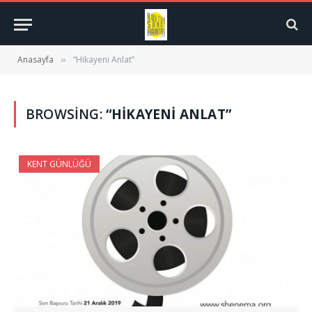
Anasayfa
“Hikayeni Anlat”
»
BROWSING:
“HIKAYENI ANLAT”
KENT GÜNLÜĞÜ